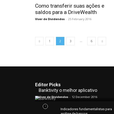
Como transferir suas ações e
saldos para a DriveWealth
Viver de Dividendos
-
25 February 2016
...
1
2
3
6
Editor Picks
Banktivity o melhor aplicativo
Viver de Dividendos
-
12 December 2016
Indicadores fundamentalistas para
análise de bancos