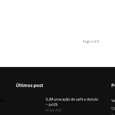
Page 2 of 6
Últimos post
P
SJM uma ação de café e donuts
V
– jun26
C
20 July 2026