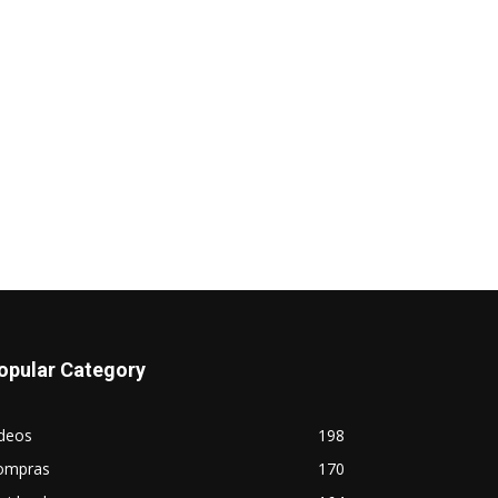
opular Category
ideos
198
ompras
170