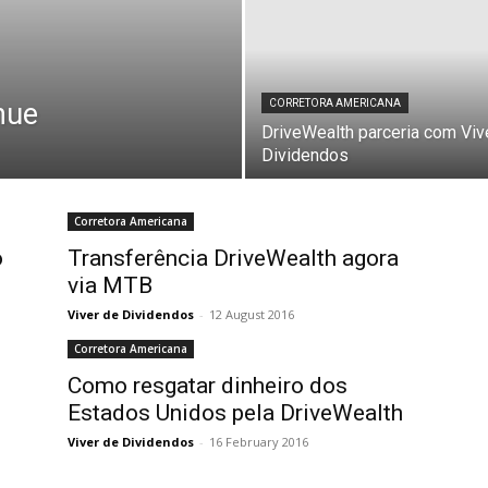
nue
CORRETORA AMERICANA
DriveWealth parceria com Viv
Dividendos
Corretora Americana
o
Transferência DriveWealth agora
via MTB
Viver de Dividendos
-
12 August 2016
Corretora Americana
Como resgatar dinheiro dos
Estados Unidos pela DriveWealth
Viver de Dividendos
-
16 February 2016