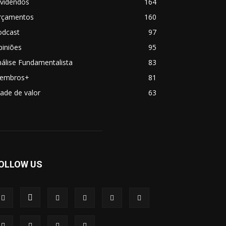
ividendos
164
rçamentos
160
odcast
97
piniões
95
álise Fundamentalista
83
embros+
81
ade de valor
63
OLLOW US