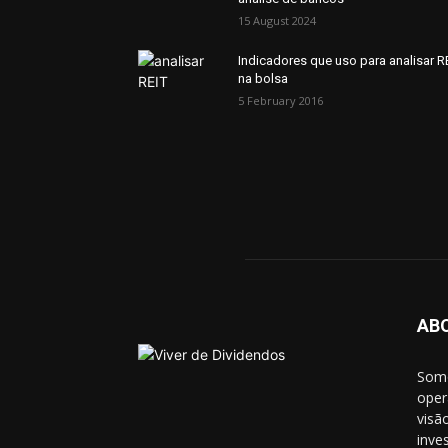
15 August 2024
Indicadores que uso para analisar R
na bolsa
5 February 2016
AB
Somo
oper
visã
inve