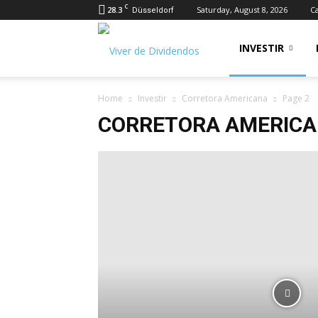
C
28.3
Saturday, August 8, 2026
Ca
Düsseldorf
Viver
INVESTIR
Home
Investir
Corretora Americana
Page 2
de
CORRETORA AMERIC
Dividendos