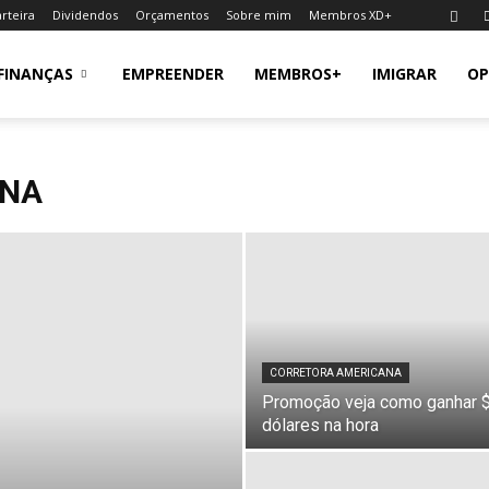
rteira
Dividendos
Orçamentos
Sobre mim
Membros XD+
FINANÇAS
EMPREENDER
MEMBROS+
IMIGRAR
OP
ANA
CORRETORA AMERICANA
Promoção veja como ganhar 
dólares na hora