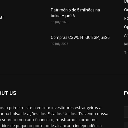
D
O
Patrimônio de 5 milhões na
bolsa – jun26
EIT
P
13 July 2026
O
An
Compras CSWC HTGC EGP jun26
M
10 July 2026
Tr
OUT US
F
s o primeiro site a ensinar investidores estrangeiros a
ar na bolsa de ações dos Estados Unidos. Trazendo nossa
o sobre o mercado financeiro, mostramos como um
stidor de pequeno porte pode alcançar a independência