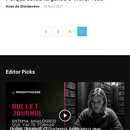
Viver de Dividendos
-
24 April 2021
3
4
5
Editor Picks
Bullet Journal: O Sistema Analógico que