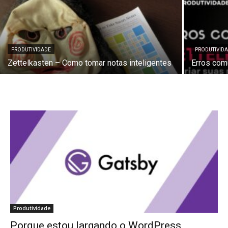
PRODUTIVIDADE
PRODUTIVID
Zettelkasten – Como tomar notas inteligentes
Erros com
Produtividade
Porque estou largando o WordPress