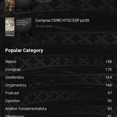
13 July 2026
Compras CSWC HTGC EGP jun26
10 July 2026
Popular Category
Videos
198
Compras
170
Dividendos
164
Orçamentos
160
Podcast
97
Opiniões
95
Análise Fundamentalista
83
Membros+
81