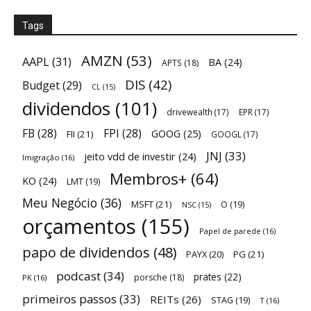
Tags
AMZN
(53)
AAPL
(31)
BA
(24)
APTS
(18)
DIS
(42)
Budget
(29)
CL
(15)
dividendos
(101)
drivewealth
(17)
EPR
(17)
FB
(28)
FPI
(28)
GOOG
(25)
FII
(21)
GOOGL
(17)
JNJ
(33)
jeito vdd de investir
(24)
Imigração
(16)
Membros+
(64)
KO
(24)
LMT
(19)
Meu Negócio
(36)
MSFT
(21)
O
(19)
NSC
(15)
orçamentos
(155)
Papel de parede
(16)
papo de dividendos
(48)
PAYX
(20)
PG
(21)
podcast
(34)
prates
(22)
porsche
(18)
PK
(16)
primeiros passos
(33)
REITs
(26)
STAG
(19)
T
(16)