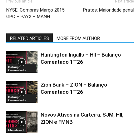
Previous article
Next article
NYSE: Compras Março 2015 –
Prates: Maioridade penal
GPC – PAYX – MANH
RELATED ARTICLES
MORE FROM AUTHOR
Huntington Ingalls – HII – Balanço
Comentado 1T26
Balanço
Comentado
Zion Bank – ZION – Balanço
Comentado 1T26
Balanço
Comentado
Novos Ativos na Carteira: SJM, HII,
ZION e FMNB
Membros+