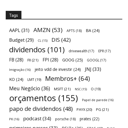
Tags
AMZN
(53)
AAPL
(31)
BA
(24)
APTS
(18)
DIS
(42)
Budget
(29)
CL
(15)
dividendos
(101)
drivewealth
(17)
EPR
(17)
FB
(28)
FPI
(28)
GOOG
(25)
FII
(21)
GOOGL
(17)
JNJ
(33)
jeito vdd de investir
(24)
Imigração
(16)
Membros+
(64)
KO
(24)
LMT
(19)
Meu Negócio
(36)
MSFT
(21)
O
(19)
NSC
(15)
orçamentos
(155)
Papel de parede
(16)
papo de dividendos
(48)
PAYX
(20)
PG
(21)
podcast
(34)
prates
(22)
porsche
(18)
PK
(16)
primeiros passos
(33)