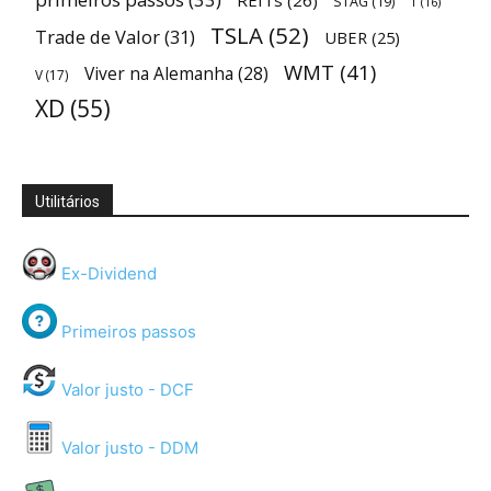
REITs
(26)
STAG
(19)
T
(16)
TSLA
(52)
Trade de Valor
(31)
UBER
(25)
WMT
(41)
Viver na Alemanha
(28)
V
(17)
XD
(55)
Utilitários
Ex-Dividend
Primeiros passos
Valor justo - DCF
Valor justo - DDM