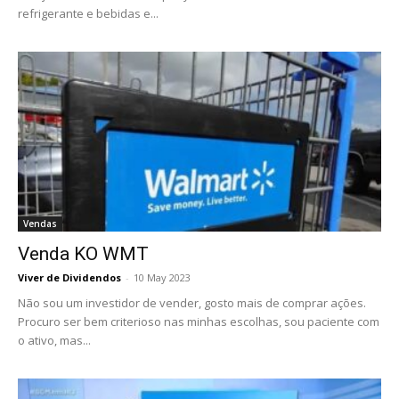
refrigerante e bebidas e...
Vendas
Venda KO WMT
Viver de Dividendos
-
10 May 2023
Não sou um investidor de vender, gosto mais de comprar ações.
Procuro ser bem criterioso nas minhas escolhas, sou paciente com
o ativo, mas...