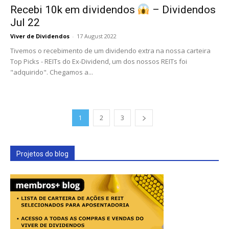
Recebi 10k em dividendos
– Dividendos
Jul 22
Viver de Dividendos
-
17 August 2022
Tivemos o recebimento de um dividendo extra na nossa carteira
Top Picks - REITs do Ex-Dividend, um dos nossos REITs foi
"adquirido". Chegamos a...
1
2
3
Projetos do blog