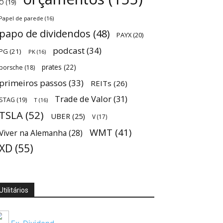
O
(19)
Papel de parede
(16)
papo de dividendos
(48)
PAYX
(20)
podcast
(34)
PG
(21)
PK
(16)
prates
(22)
porsche
(18)
primeiros passos
(33)
REITs
(26)
Trade de Valor
(31)
STAG
(19)
T
(16)
TSLA
(52)
UBER
(25)
V
(17)
WMT
(41)
Viver na Alemanha
(28)
XD
(55)
Utilitários