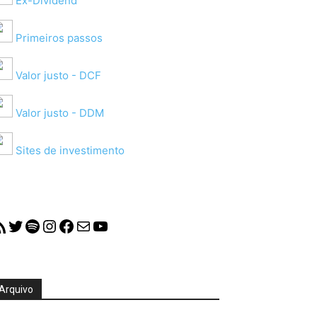
Ex-Dividend
Primeiros passos
Valor justo - DCF
Valor justo - DDM
Sites de investimento
S Feed
Twitter
Spotify
Instagram
Facebook
Mail
YouTube
Arquivo
quivo