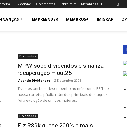
arteira
Dividendos
Orçamentos
Sobre mim
Membros XD+
FINANÇAS
EMPREENDER
MEMBROS+
IMIGRAR
OP
Dividendos
MPW sobe dividendos e sinaliza
recuperação – out25
Viver de Dividendos
-
2 December 2025
Tivemos um bom desempenho no mês com o REIT de
nossa carteira pública. Um dos principais destaques
s
foi a evolução de um dos maiores...
Dividendos
s
Fiz R$9k quase 200% a mais-