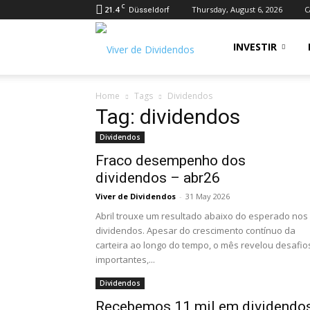
C
21.4
Thursday, August 6, 2026
C
Düsseldorf
Viver
INVESTIR
Home
Tags
Dividendos
de
Tag: dividendos
Dividendos
Dividendos
Fraco desempenho dos
dividendos – abr26
Viver de Dividendos
-
31 May 2026
Abril trouxe um resultado abaixo do esperado nos
dividendos. Apesar do crescimento contínuo da
carteira ao longo do tempo, o mês revelou desafio
importantes,...
Dividendos
Recebemos 11 mil em dividendo