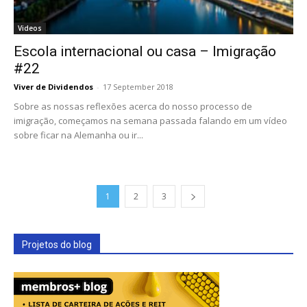
Videos
Escola internacional ou casa – Imigração
#22
Viver de Dividendos
-
17 September 2018
Sobre as nossas reflexões acerca do nosso processo de
imigração, começamos na semana passada falando em um vídeo
sobre ficar na Alemanha ou ir...
1
2
3
Projetos do blog