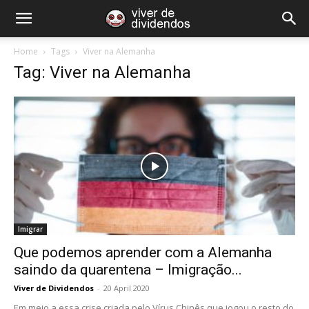
Home
Tags
Viver na Alemanha
Tag: Viver na Alemanha
Imigrar
Que podemos aprender com a Alemanha
saindo da quarentena – Imigração...
Viver de Dividendos
-
20 April 2020
Em meio a essa crise criada pelo Vírus Chinês que jogou o resto do