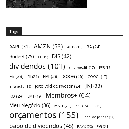
Tags
AMZN
(53)
AAPL
(31)
BA
(24)
APTS
(18)
DIS
(42)
Budget
(29)
CL
(15)
dividendos
(101)
drivewealth
(17)
EPR
(17)
FB
(28)
FPI
(28)
GOOG
(25)
FII
(21)
GOOGL
(17)
JNJ
(33)
jeito vdd de investir
(24)
Imigração
(16)
Membros+
(64)
KO
(24)
LMT
(19)
Meu Negócio
(36)
MSFT
(21)
O
(19)
NSC
(15)
orçamentos
(155)
Papel de parede
(16)
papo de dividendos
(48)
PAYX
(20)
PG
(21)