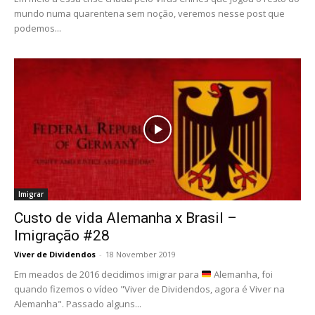
mundo numa quarentena sem noção, veremos nesse post que
podemos...
Imigrar
Custo de vida Alemanha x Brasil –
Imigração #28
Viver de Dividendos
-
18 November 2019
Em meados de 2016 decidimos imigrar para
Alemanha, foi
quando fizemos o vídeo "Viver de Dividendos, agora é Viver na
Alemanha". Passado alguns...