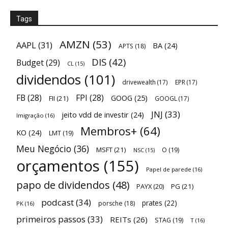
Tags
AMZN
(53)
AAPL
(31)
BA
(24)
APTS
(18)
DIS
(42)
Budget
(29)
CL
(15)
dividendos
(101)
drivewealth
(17)
EPR
(17)
FB
(28)
FPI
(28)
GOOG
(25)
FII
(21)
GOOGL
(17)
JNJ
(33)
jeito vdd de investir
(24)
Imigração
(16)
Membros+
(64)
KO
(24)
LMT
(19)
Meu Negócio
(36)
MSFT
(21)
O
(19)
NSC
(15)
orçamentos
(155)
Papel de parede
(16)
papo de dividendos
(48)
PAYX
(20)
PG
(21)
podcast
(34)
prates
(22)
porsche
(18)
PK
(16)
primeiros passos
(33)
REITs
(26)
STAG
(19)
T
(16)