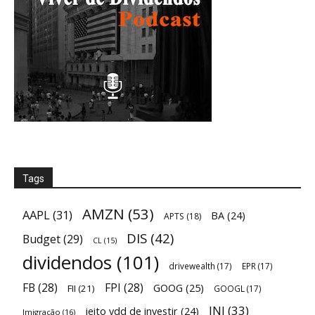
Tags
AMZN
(53)
AAPL
(31)
BA
(24)
APTS
(18)
DIS
(42)
Budget
(29)
CL
(15)
dividendos
(101)
drivewealth
(17)
EPR
(17)
FB
(28)
FPI
(28)
GOOG
(25)
FII
(21)
GOOGL
(17)
JNJ
(33)
jeito vdd de investir
(24)
Imigração
(16)