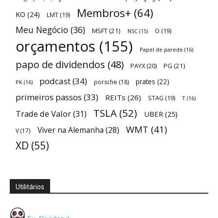
Membros+
(64)
KO
(24)
LMT
(19)
Meu Negócio
(36)
MSFT
(21)
O
(19)
NSC
(15)
orçamentos
(155)
Papel de parede
(16)
papo de dividendos
(48)
PAYX
(20)
PG
(21)
podcast
(34)
prates
(22)
porsche
(18)
PK
(16)
primeiros passos
(33)
REITs
(26)
STAG
(19)
T
(16)
TSLA
(52)
Trade de Valor
(31)
UBER
(25)
WMT
(41)
Viver na Alemanha
(28)
V
(17)
XD
(55)
Utilitários