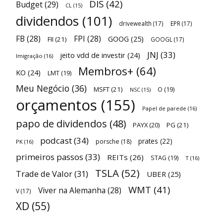
DIS
(42)
Budget
(29)
CL
(15)
dividendos
(101)
drivewealth
(17)
EPR
(17)
FB
(28)
FPI
(28)
GOOG
(25)
FII
(21)
GOOGL
(17)
JNJ
(33)
jeito vdd de investir
(24)
Imigração
(16)
Membros+
(64)
KO
(24)
LMT
(19)
Meu Negócio
(36)
MSFT
(21)
O
(19)
NSC
(15)
orçamentos
(155)
Papel de parede
(16)
papo de dividendos
(48)
PAYX
(20)
PG
(21)
podcast
(34)
prates
(22)
porsche
(18)
PK
(16)
primeiros passos
(33)
REITs
(26)
STAG
(19)
T
(16)
TSLA
(52)
Trade de Valor
(31)
UBER
(25)
WMT
(41)
Viver na Alemanha
(28)
V
(17)
XD
(55)