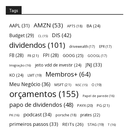
Tags
AMZN
(53)
AAPL
(31)
BA
(24)
APTS
(18)
DIS
(42)
Budget
(29)
CL
(15)
dividendos
(101)
drivewealth
(17)
EPR
(17)
FB
(28)
FPI
(28)
GOOG
(25)
FII
(21)
GOOGL
(17)
JNJ
(33)
jeito vdd de investir
(24)
Imigração
(16)
Membros+
(64)
KO
(24)
LMT
(19)
Meu Negócio
(36)
MSFT
(21)
O
(19)
NSC
(15)
orçamentos
(155)
Papel de parede
(16)
papo de dividendos
(48)
PAYX
(20)
PG
(21)
podcast
(34)
prates
(22)
porsche
(18)
PK
(16)
primeiros passos
(33)
REITs
(26)
STAG
(19)
T
(16)