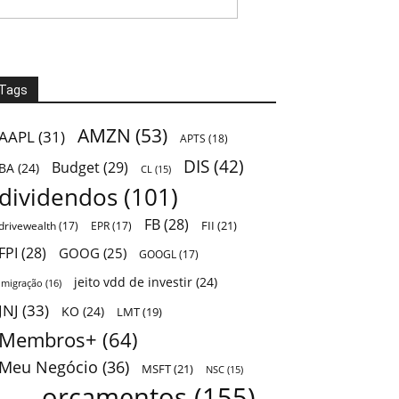
Tags
AMZN
(53)
AAPL
(31)
APTS
(18)
DIS
(42)
Budget
(29)
BA
(24)
CL
(15)
dividendos
(101)
FB
(28)
FII
(21)
drivewealth
(17)
EPR
(17)
FPI
(28)
GOOG
(25)
GOOGL
(17)
jeito vdd de investir
(24)
Imigração
(16)
JNJ
(33)
KO
(24)
LMT
(19)
Membros+
(64)
Meu Negócio
(36)
MSFT
(21)
NSC
(15)
orçamentos
(155)