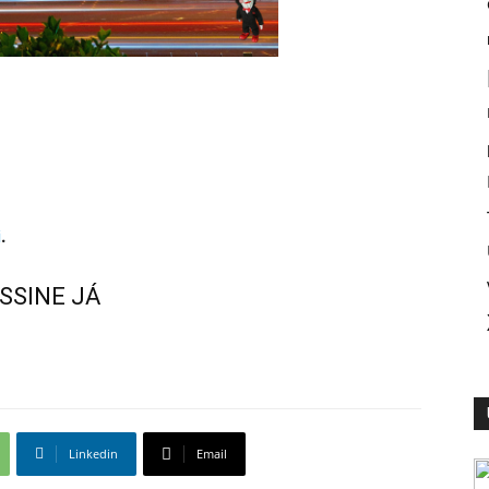
i
.
SSINE JÁ
Linkedin
Email