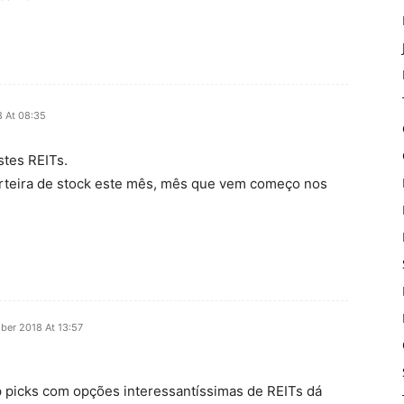
8 At 08:35
stes REITs.
carteira de stock este mês, mês que vem começo nos
ber 2018 At 13:57
op picks com opções interessantíssimas de REITs dá