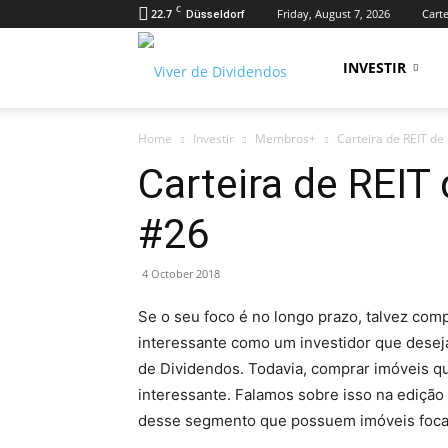
C
22.7
Friday, August 7, 2026
Carte
Düsseldorf
Viver
INVESTIR
Home
Investir
Membros+
Carteira de REIT de
de
Carteira de REIT
#26
Dividendos
4 October 2018
Se o seu foco é no longo prazo, talvez co
interessante como um investidor que deseja
de Dividendos. Todavia, comprar imóveis qu
interessante. Falamos sobre isso na edição 
desse segmento que possuem imóveis foca