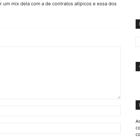
er um mix dela com a de contratos atípicos e essa dos
A
c
c