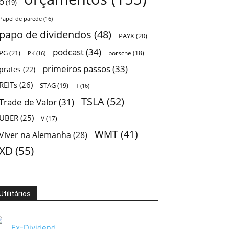
O
(19)
Papel de parede
(16)
papo de dividendos
(48)
PAYX
(20)
podcast
(34)
PG
(21)
porsche
(18)
PK
(16)
primeiros passos
(33)
prates
(22)
REITs
(26)
STAG
(19)
T
(16)
TSLA
(52)
Trade de Valor
(31)
UBER
(25)
V
(17)
WMT
(41)
Viver na Alemanha
(28)
XD
(55)
Utilitários
Ex-Dividend