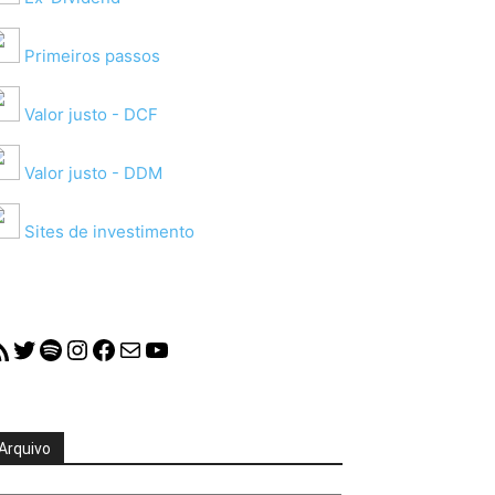
Primeiros passos
Valor justo - DCF
Valor justo - DDM
Sites de investimento
S Feed
Twitter
Spotify
Instagram
Facebook
Mail
YouTube
Arquivo
quivo