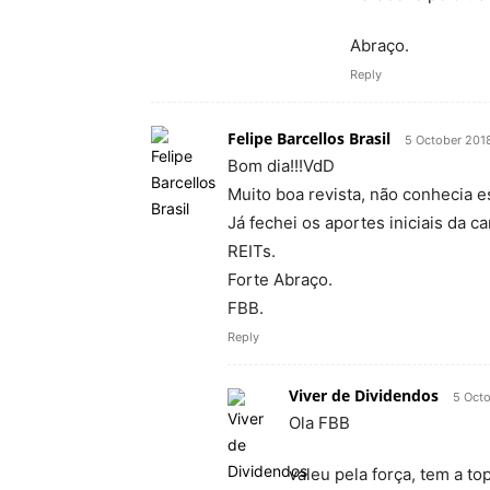
Abraço.
Reply
Felipe Barcellos Brasil
5 October 201
Bom dia!!!VdD
Muito boa revista, não conhecia e
Já fechei os aportes iniciais da 
REITs.
Forte Abraço.
FBB.
Reply
Viver de Dividendos
5 Octo
Ola FBB
valeu pela força, tem a t