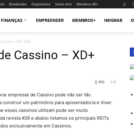
ira
Dividendos
Orçamentos
Sobre mim
Membros XD+
FINANÇAS
EMPREENDER
MEMBROS+
IMIGRAR
O
 Cassino – XD+ #26
 de Cassino – XD+
810
5
mprar empresas de Cassino pode não ser tão
 construir um patrimônio para aposentadoria e Viver
e esses cassinos utilizam pode ser muito
da revista #26 e abaixo listamos os principais REITs
dos exclusivamente em Cassinos.