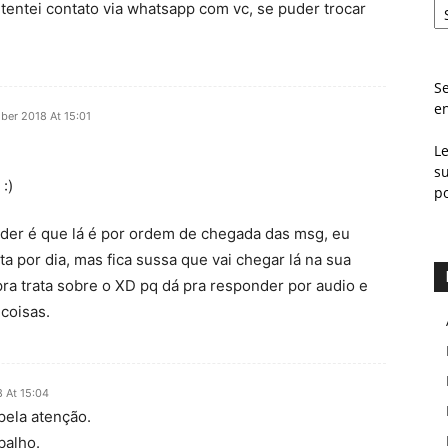
tentei contato via whatsapp com vc, se puder trocar
Se
e
ber 2018 At 15:01
L
s
:)
p
der é que lá é por ordem de chegada das msg, eu
a por dia, mas fica sussa que vai chegar lá na sua
pra trata sobre o XD pq dá pra responder por audio e
 coisas.
 At 15:04
pela atenção.
balho.