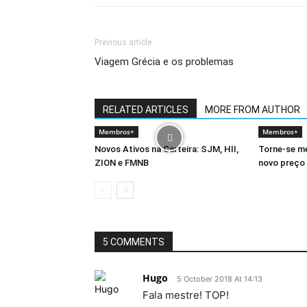
Previous article
Viagem Grécia e os problemas
RELATED ARTICLES
MORE FROM AUTHOR
Membros+
Membros+
Novos Ativos na Carteira: SJM, HII,
Torne-se m
ZION e FMNB
novo preço
5 COMMENTS
Hugo
5 October 2018 At 14:13
Fala mestre! TOP!