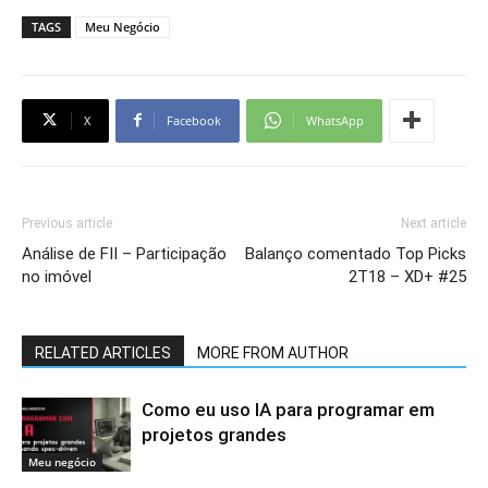
TAGS
Meu Negócio
X
Facebook
WhatsApp
Previous article
Next article
Análise de FII – Participação
Balanço comentado Top Picks
no imóvel
2T18 – XD+ #25
RELATED ARTICLES
MORE FROM AUTHOR
Como eu uso IA para programar em
projetos grandes
Meu negócio