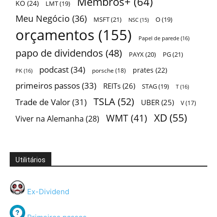
Membros+
(64)
KO
(24)
LMT
(19)
Meu Negócio
(36)
MSFT
(21)
O
(19)
NSC
(15)
orçamentos
(155)
Papel de parede
(16)
papo de dividendos
(48)
PAYX
(20)
PG
(21)
podcast
(34)
prates
(22)
porsche
(18)
PK
(16)
primeiros passos
(33)
REITs
(26)
STAG
(19)
T
(16)
TSLA
(52)
Trade de Valor
(31)
UBER
(25)
V
(17)
XD
(55)
WMT
(41)
Viver na Alemanha
(28)
Utilitários
Ex-Dividend
Primeiros passos