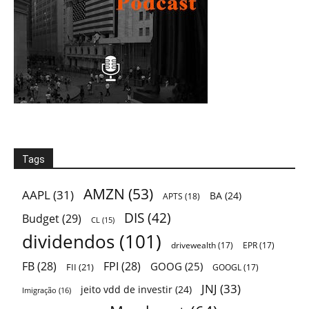
Tags
AMZN
(53)
AAPL
(31)
BA
(24)
APTS
(18)
DIS
(42)
Budget
(29)
CL
(15)
dividendos
(101)
drivewealth
(17)
EPR
(17)
FB
(28)
FPI
(28)
GOOG
(25)
FII
(21)
GOOGL
(17)
JNJ
(33)
jeito vdd de investir
(24)
Imigração
(16)