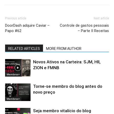
Previous article
Next article
DoorDash adquire Caviar –
Controle de gastos pessoais
Papo #62
– Parte II Receitas
RELATED ARTICLES
MORE FROM AUTHOR
Novos Ativos na Carteira: SJM, HII,
ZION e FMNB
Membros+
Torne-se membro do blog antes do
novo preço
Membros+
Seja membro vitalício do blog