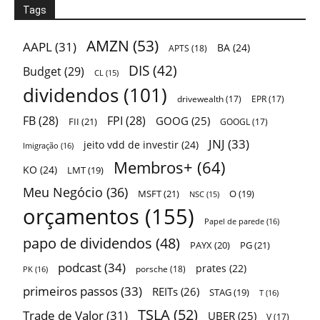
Tags
AMZN
(53)
AAPL
(31)
BA
(24)
APTS
(18)
DIS
(42)
Budget
(29)
CL
(15)
dividendos
(101)
drivewealth
(17)
EPR
(17)
FB
(28)
FPI
(28)
GOOG
(25)
FII
(21)
GOOGL
(17)
JNJ
(33)
jeito vdd de investir
(24)
Imigração
(16)
Membros+
(64)
KO
(24)
LMT
(19)
Meu Negócio
(36)
MSFT
(21)
O
(19)
NSC
(15)
orçamentos
(155)
Papel de parede
(16)
papo de dividendos
(48)
PAYX
(20)
PG
(21)
podcast
(34)
prates
(22)
porsche
(18)
PK
(16)
primeiros passos
(33)
REITs
(26)
STAG
(19)
T
(16)
TSLA
(52)
Trade de Valor
(31)
UBER
(25)
V
(17)