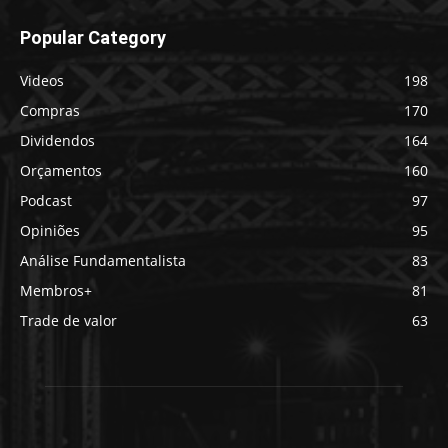
Popular Category
Videos
198
Compras
170
Dividendos
164
Orçamentos
160
Podcast
97
Opiniões
95
Análise Fundamentalista
83
Membros+
81
Trade de valor
63