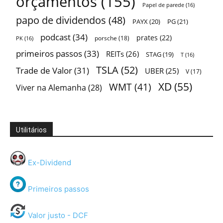
orçamentos
(155)
Papel de parede
(16)
papo de dividendos
(48)
PAYX
(20)
PG
(21)
podcast
(34)
prates
(22)
porsche
(18)
PK
(16)
primeiros passos
(33)
REITs
(26)
STAG
(19)
T
(16)
TSLA
(52)
Trade de Valor
(31)
UBER
(25)
V
(17)
XD
(55)
WMT
(41)
Viver na Alemanha
(28)
Utilitários
Ex-Dividend
Primeiros passos
Valor justo - DCF