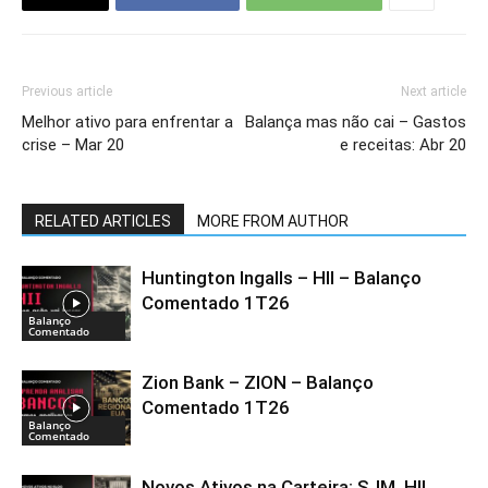
Previous article
Next article
Melhor ativo para enfrentar a
Balança mas não cai – Gastos
crise – Mar 20
e receitas: Abr 20
RELATED ARTICLES
MORE FROM AUTHOR
Huntington Ingalls – HII – Balanço
Comentado 1T26
Balanço
Comentado
Zion Bank – ZION – Balanço
Comentado 1T26
Balanço
Comentado
Novos Ativos na Carteira: SJM, HII,