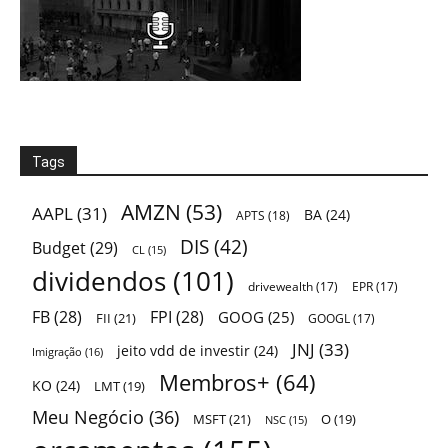
Tags
AMZN
(53)
AAPL
(31)
BA
(24)
APTS
(18)
DIS
(42)
Budget
(29)
CL
(15)
dividendos
(101)
drivewealth
(17)
EPR
(17)
FB
(28)
FPI
(28)
GOOG
(25)
FII
(21)
GOOGL
(17)
JNJ
(33)
jeito vdd de investir
(24)
Imigração
(16)
Membros+
(64)
KO
(24)
LMT
(19)
Meu Negócio
(36)
MSFT
(21)
O
(19)
NSC
(15)