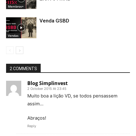
Membros+
Venda GSBD
Vendas
2 COMMENTS
Blog Simplinvest
2 October 2015 At 23:45
Muito boa a lição VD, se todos pensassem
assim…
Abraços!
Reply