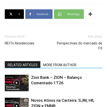
X
Facebook
WhatsApp
Previous article
Next article
REITs Residenciais
Perspectivas do mercado de
FII
RELATED ARTICLES
MORE FROM AUTHOR
Zion Bank – ZION – Balanço
Comentado 1T26
Balanço
Comentado
Novos Ativos na Carteira: SJM, HII,
ZION e FMNB