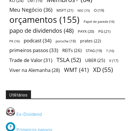
KO
(24)
LMT
(19)
Meu Negócio
(36)
MSFT
(21)
O
(19)
NSC
(15)
orçamentos
(155)
Papel de parede
(16)
papo de dividendos
(48)
PAYX
(20)
PG
(21)
podcast
(34)
prates
(22)
porsche
(18)
PK
(16)
primeiros passos
(33)
REITs
(26)
STAG
(19)
T
(16)
TSLA
(52)
Trade de Valor
(31)
UBER
(25)
V
(17)
XD
(55)
WMT
(41)
Viver na Alemanha
(28)
Utilitários
Ex-Dividend
Primeiros passos