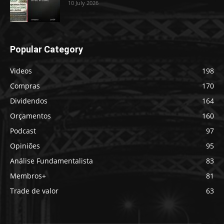
10 July 2026
Popular Category
Videos
198
Compras
170
Dividendos
164
Orçamentos
160
Podcast
97
Opiniões
95
Análise Fundamentalista
83
Membros+
81
Trade de valor
63