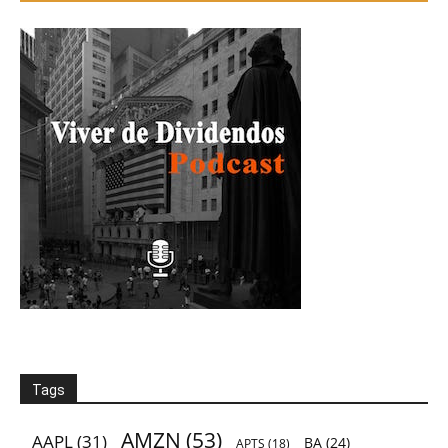
Tags
AMZN
(53)
AAPL
(31)
BA
(24)
APTS
(18)