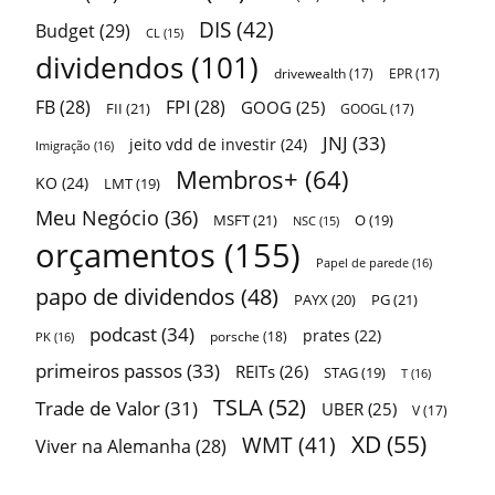
DIS
(42)
Budget
(29)
CL
(15)
dividendos
(101)
drivewealth
(17)
EPR
(17)
FB
(28)
FPI
(28)
GOOG
(25)
FII
(21)
GOOGL
(17)
JNJ
(33)
jeito vdd de investir
(24)
Imigração
(16)
Membros+
(64)
KO
(24)
LMT
(19)
Meu Negócio
(36)
MSFT
(21)
O
(19)
NSC
(15)
orçamentos
(155)
Papel de parede
(16)
papo de dividendos
(48)
PAYX
(20)
PG
(21)
podcast
(34)
prates
(22)
porsche
(18)
PK
(16)
primeiros passos
(33)
REITs
(26)
STAG
(19)
T
(16)
TSLA
(52)
Trade de Valor
(31)
UBER
(25)
V
(17)
XD
(55)
WMT
(41)
Viver na Alemanha
(28)