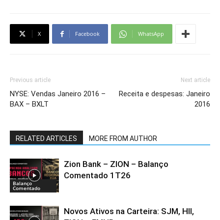
X
Facebook
WhatsApp
Previous article
Next article
NYSE: Vendas Janeiro 2016 –
Receita e despesas: Janeiro
BAX – BXLT
2016
RELATED ARTICLES
MORE FROM AUTHOR
Zion Bank – ZION – Balanço
Comentado 1T26
Balanço
Comentado
Novos Ativos na Carteira: SJM, HII,