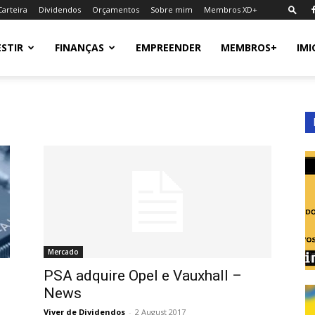
Carteira
Dividendos
Orçamentos
Sobre mim
Membros XD+
ESTIR
FINANÇAS
EMPREENDER
MEMBROS+
IMI
Mercado
o
PSA adquire Opel e Vauxhall –
News
Viver de Dividendos
-
2 August 2017