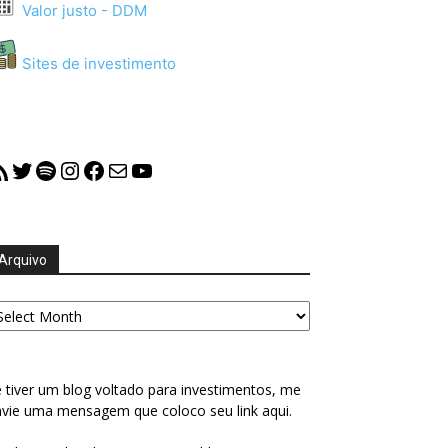
Valor justo - DDM
Sites de investimento
S Feed
Twitter
Spotify
Instagram
Facebook
Mail
YouTube
Arquivo
quivo
 tiver um blog voltado para investimentos, me
vie uma mensagem que coloco seu link aqui.