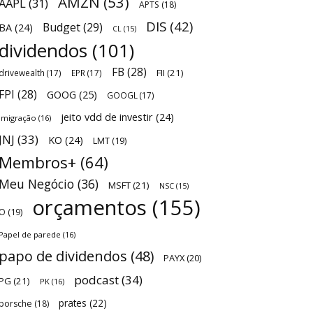
AMZN
(53)
AAPL
(31)
APTS
(18)
DIS
(42)
Budget
(29)
BA
(24)
CL
(15)
dividendos
(101)
FB
(28)
FII
(21)
drivewealth
(17)
EPR
(17)
FPI
(28)
GOOG
(25)
GOOGL
(17)
jeito vdd de investir
(24)
Imigração
(16)
JNJ
(33)
KO
(24)
LMT
(19)
Membros+
(64)
Meu Negócio
(36)
MSFT
(21)
NSC
(15)
orçamentos
(155)
O
(19)
Papel de parede
(16)
papo de dividendos
(48)
PAYX
(20)
podcast
(34)
PG
(21)
PK
(16)
prates
(22)
porsche
(18)