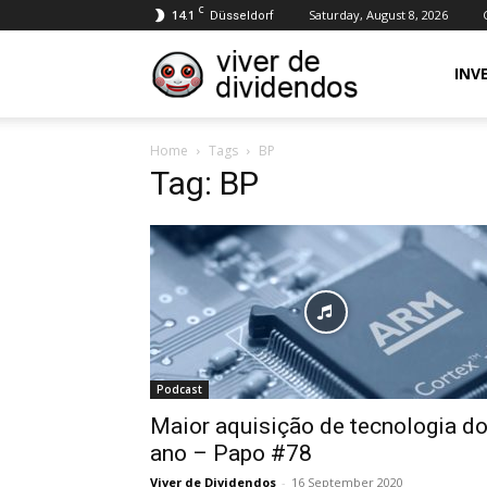
C
14.1
Saturday, August 8, 2026
Düsseldorf
Viver
INV
Home
Tags
BP
de
Tag: BP
Dividendos
Podcast
Maior aquisição de tecnologia d
ano – Papo #78
Viver de Dividendos
-
16 September 2020