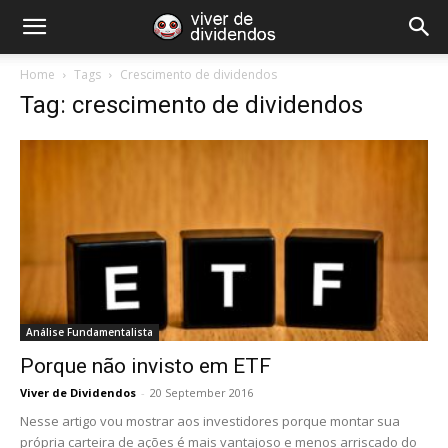
Home
Tags
Crescimento de dividendos
Tag: crescimento de dividendos
Análise Fundamentalista
Porque não invisto em ETF
Viver de Dividendos
-
20 September 2016
Nesse artigo vou mostrar aos investidores porque montar sua
própria carteira de ações é mais vantajoso e menos arriscado do