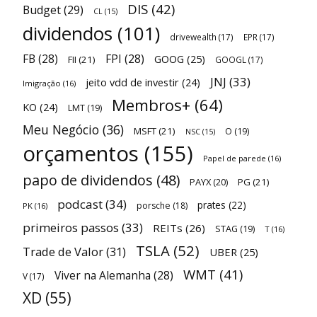
DIS
(42)
Budget
(29)
CL
(15)
dividendos
(101)
drivewealth
(17)
EPR
(17)
FB
(28)
FPI
(28)
GOOG
(25)
FII
(21)
GOOGL
(17)
JNJ
(33)
jeito vdd de investir
(24)
Imigração
(16)
Membros+
(64)
KO
(24)
LMT
(19)
Meu Negócio
(36)
MSFT
(21)
O
(19)
NSC
(15)
orçamentos
(155)
Papel de parede
(16)
papo de dividendos
(48)
PAYX
(20)
PG
(21)
podcast
(34)
prates
(22)
porsche
(18)
PK
(16)
primeiros passos
(33)
REITs
(26)
STAG
(19)
T
(16)
TSLA
(52)
Trade de Valor
(31)
UBER
(25)
WMT
(41)
Viver na Alemanha
(28)
V
(17)
XD
(55)