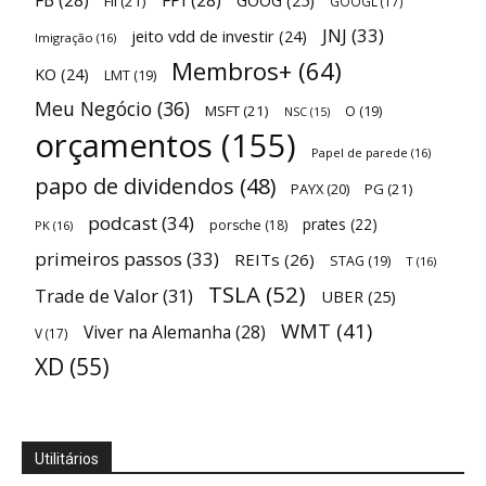
FB
(28)
FPI
(28)
GOOG
(25)
FII
(21)
GOOGL
(17)
JNJ
(33)
jeito vdd de investir
(24)
Imigração
(16)
Membros+
(64)
KO
(24)
LMT
(19)
Meu Negócio
(36)
MSFT
(21)
O
(19)
NSC
(15)
orçamentos
(155)
Papel de parede
(16)
papo de dividendos
(48)
PAYX
(20)
PG
(21)
podcast
(34)
prates
(22)
porsche
(18)
PK
(16)
primeiros passos
(33)
REITs
(26)
STAG
(19)
T
(16)
TSLA
(52)
Trade de Valor
(31)
UBER
(25)
WMT
(41)
Viver na Alemanha
(28)
V
(17)
XD
(55)
Utilitários