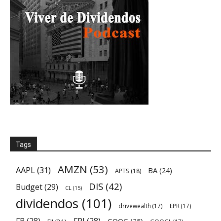
Tags
AMZN
(53)
AAPL
(31)
BA
(24)
APTS
(18)
DIS
(42)
Budget
(29)
CL
(15)
dividendos
(101)
drivewealth
(17)
EPR
(17)