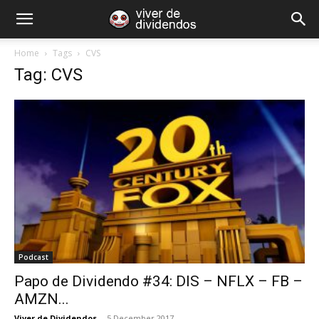
Home
Tags
CVS
Tag: CVS
Podcast
Papo de Dividendo #34: DIS – NFLX – FB –
AMZN...
Viver de Dividendos
-
5 December 2017