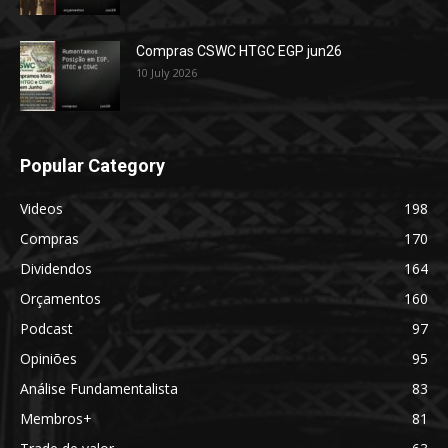
Compras CSWC HTGC EGP jun26
10 July 2026
Popular Category
Videos
198
Compras
170
Dividendos
164
Orçamentos
160
Podcast
97
Opiniões
95
Análise Fundamentalista
83
Membros+
81