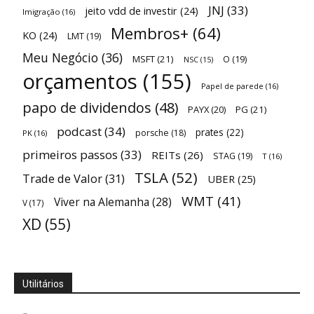
JNJ
(33)
jeito vdd de investir
(24)
Imigração
(16)
Membros+
(64)
KO
(24)
LMT
(19)
Meu Negócio
(36)
MSFT
(21)
O
(19)
NSC
(15)
orçamentos
(155)
Papel de parede
(16)
papo de dividendos
(48)
PAYX
(20)
PG
(21)
podcast
(34)
prates
(22)
porsche
(18)
PK
(16)
primeiros passos
(33)
REITs
(26)
STAG
(19)
T
(16)
TSLA
(52)
Trade de Valor
(31)
UBER
(25)
WMT
(41)
Viver na Alemanha
(28)
V
(17)
XD
(55)
Utilitários