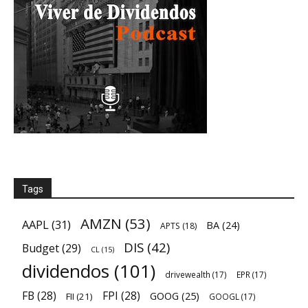
Tags
AMZN
(53)
AAPL
(31)
BA
(24)
APTS
(18)
DIS
(42)
Budget
(29)
CL
(15)
dividendos
(101)
drivewealth
(17)
EPR
(17)
FB
(28)
FPI
(28)
GOOG
(25)
FII
(21)
GOOGL
(17)