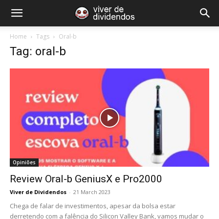
Home
Tags
Oral-b
Tag: oral-b
Opiniões
Review Oral-b GeniusX e Pro2000
Viver de Dividendos
-
21 March 2023
Chega de falar de investimentos, apesar da bolsa estar
derretendo com a falência do Silicon Valley Bank, vamos mudar o