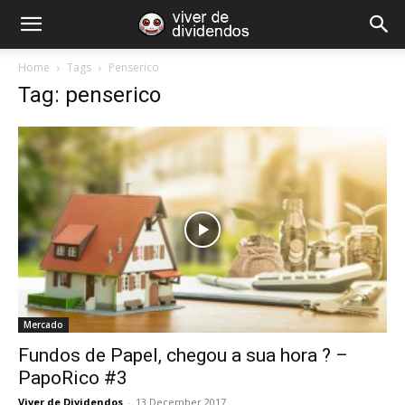
Home
Tags
Penserico
Tag: penserico
Mercado
Fundos de Papel, chegou a sua hora ? –
PapoRico #3
Viver de Dividendos
-
13 December 2017