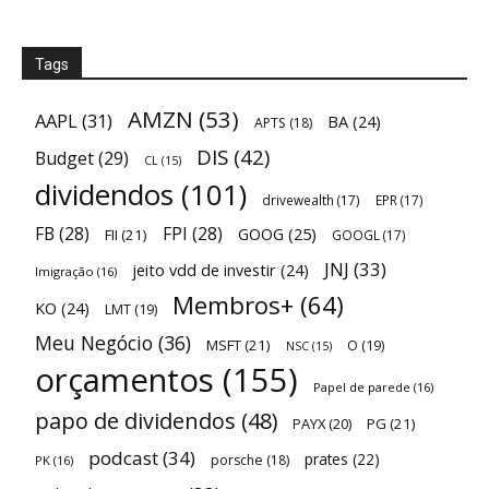
Tags
AMZN
(53)
AAPL
(31)
BA
(24)
APTS
(18)
DIS
(42)
Budget
(29)
CL
(15)
dividendos
(101)
drivewealth
(17)
EPR
(17)
FB
(28)
FPI
(28)
GOOG
(25)
FII
(21)
GOOGL
(17)
JNJ
(33)
jeito vdd de investir
(24)
Imigração
(16)
Membros+
(64)
KO
(24)
LMT
(19)
Meu Negócio
(36)
MSFT
(21)
O
(19)
NSC
(15)
orçamentos
(155)
Papel de parede
(16)
papo de dividendos
(48)
PAYX
(20)
PG
(21)
podcast
(34)
prates
(22)
porsche
(18)
PK
(16)