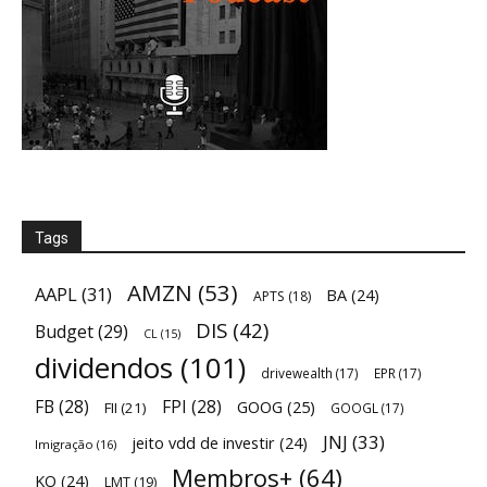
Tags
AMZN
(53)
AAPL
(31)
BA
(24)
APTS
(18)
DIS
(42)
Budget
(29)
CL
(15)
dividendos
(101)
drivewealth
(17)
EPR
(17)
FB
(28)
FPI
(28)
GOOG
(25)
FII
(21)
GOOGL
(17)
JNJ
(33)
jeito vdd de investir
(24)
Imigração
(16)
Membros+
(64)
KO
(24)
LMT
(19)