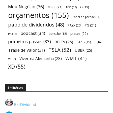
Meu Negócio
(36)
MSFT
(21)
O
(19)
NSC
(15)
orçamentos
(155)
Papel de parede
(16)
papo de dividendos
(48)
PAYX
(20)
PG
(21)
podcast
(34)
prates
(22)
porsche
(18)
PK
(16)
primeiros passos
(33)
REITs
(26)
STAG
(19)
T
(16)
TSLA
(52)
Trade de Valor
(31)
UBER
(25)
WMT
(41)
Viver na Alemanha
(28)
V
(17)
XD
(55)
Utilitários
Ex-Dividend