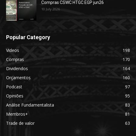
Compras CSWC HTGC EGP jun26
10 July 2026
Popular Category
Videos
198
Compras
170
Dividendos
164
Orçamentos
160
Podcast
97
Opiniões
95
Análise Fundamentalista
83
Membros+
81
Trade de valor
63