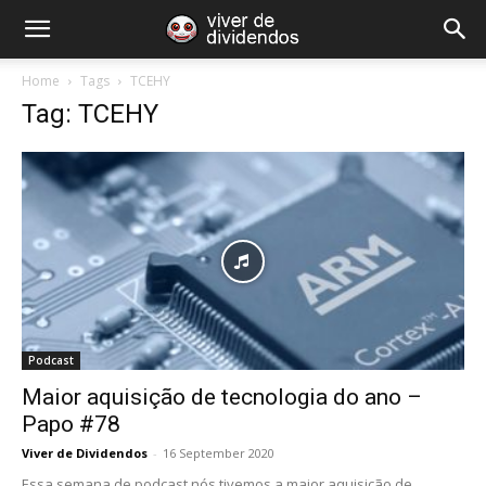
Home
Tags
TCEHY
Tag: TCEHY
Podcast
Maior aquisição de tecnologia do ano –
Papo #78
Viver de Dividendos
-
16 September 2020
Essa semana de podcast nós tivemos a maior aquisição de