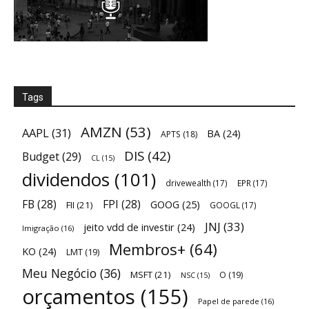
Tags
AMZN
(53)
AAPL
(31)
BA
(24)
APTS
(18)
DIS
(42)
Budget
(29)
CL
(15)
dividendos
(101)
drivewealth
(17)
EPR
(17)
FB
(28)
FPI
(28)
GOOG
(25)
FII
(21)
GOOGL
(17)
JNJ
(33)
jeito vdd de investir
(24)
Imigração
(16)
Membros+
(64)
KO
(24)
LMT
(19)
Meu Negócio
(36)
MSFT
(21)
O
(19)
NSC
(15)
orçamentos
(155)
Papel de parede
(16)