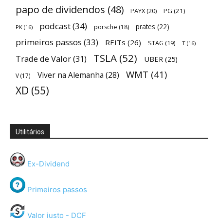
papo de dividendos
(48)
PAYX
(20)
PG
(21)
podcast
(34)
prates
(22)
porsche
(18)
PK
(16)
primeiros passos
(33)
REITs
(26)
STAG
(19)
T
(16)
TSLA
(52)
Trade de Valor
(31)
UBER
(25)
WMT
(41)
Viver na Alemanha
(28)
V
(17)
XD
(55)
Utilitários
Ex-Dividend
Primeiros passos
Valor justo - DCF