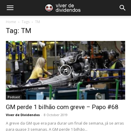
Home
Tags
TM
Tag: TM
Podcast
GM perde 1 bilhão com greve – Papo #68
Viver de Dividendos
-
8 October 2019
A greve da GM que era para durar um final de semana, já se arras
para quase 3 semanas. A GM perde 1 bilhão...