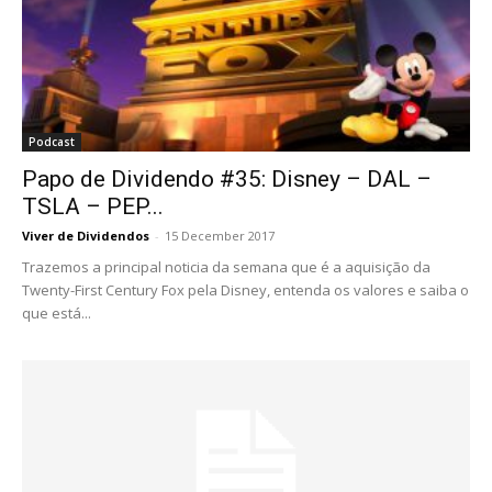
Podcast
Papo de Dividendo #35: Disney – DAL –
TSLA – PEP...
Viver de Dividendos
-
15 December 2017
Trazemos a principal noticia da semana que é a aquisição da
Twenty-First Century Fox pela Disney, entenda os valores e saiba o
que está...