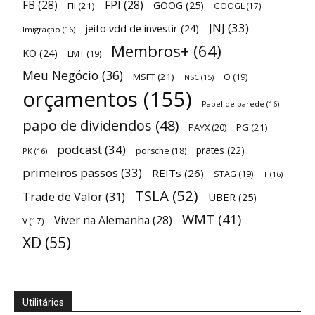
FB
(28)
FPI
(28)
GOOG
(25)
FII
(21)
GOOGL
(17)
JNJ
(33)
jeito vdd de investir
(24)
Imigração
(16)
Membros+
(64)
KO
(24)
LMT
(19)
Meu Negócio
(36)
MSFT
(21)
O
(19)
NSC
(15)
orçamentos
(155)
Papel de parede
(16)
papo de dividendos
(48)
PAYX
(20)
PG
(21)
podcast
(34)
prates
(22)
porsche
(18)
PK
(16)
primeiros passos
(33)
REITs
(26)
STAG
(19)
T
(16)
TSLA
(52)
Trade de Valor
(31)
UBER
(25)
WMT
(41)
Viver na Alemanha
(28)
V
(17)
XD
(55)
Utilitários