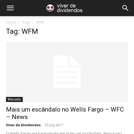
Home
Tags
WFM
Tag: WFM
Mercado
Mais um escândalo no Wells Fargo – WFC
– News
Viver de Dividendos
-
25 July 2017
O Wells Fargo está envolvido em mais um escândalo, dessa vez