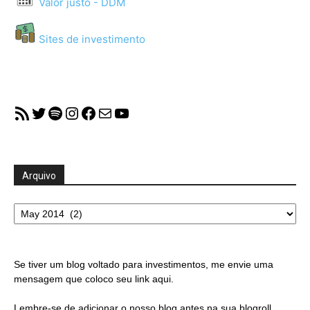
Valor justo - DDM
Sites de investimento
RSS Feed
Twitter
Spotify
Instagram
Facebook
Mail
YouTube
Arquivo
Arquivo
Se tiver um blog voltado para investimentos, me envie uma
mensagem que coloco seu link aqui.
Lembre-se de adicionar o nosso blog antes na sua blogroll.