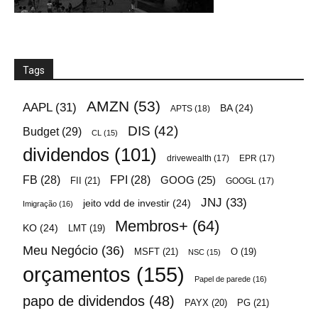
Tags
AMZN
(53)
AAPL
(31)
BA
(24)
APTS
(18)
DIS
(42)
Budget
(29)
CL
(15)
dividendos
(101)
drivewealth
(17)
EPR
(17)
FB
(28)
FPI
(28)
GOOG
(25)
FII
(21)
GOOGL
(17)
JNJ
(33)
jeito vdd de investir
(24)
Imigração
(16)
Membros+
(64)
KO
(24)
LMT
(19)
Meu Negócio
(36)
MSFT
(21)
O
(19)
NSC
(15)
orçamentos
(155)
Papel de parede
(16)
papo de dividendos
(48)
PAYX
(20)
PG
(21)