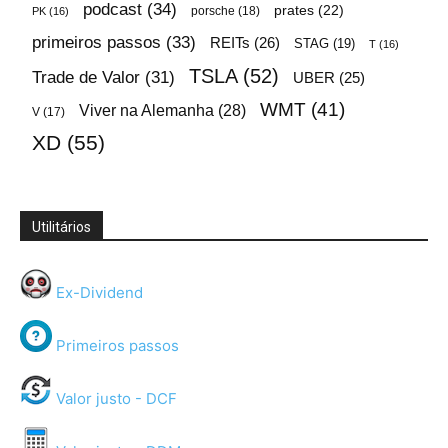
podcast
(34)
prates
(22)
porsche
(18)
PK
(16)
primeiros passos
(33)
REITs
(26)
STAG
(19)
T
(16)
TSLA
(52)
Trade de Valor
(31)
UBER
(25)
WMT
(41)
Viver na Alemanha
(28)
V
(17)
XD
(55)
Utilitários
Ex-Dividend
Primeiros passos
Valor justo - DCF