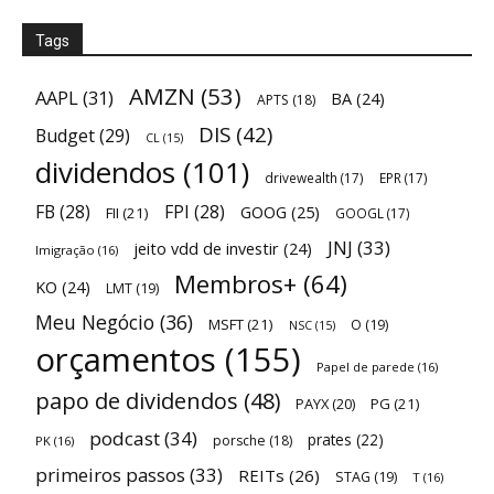
Tags
AMZN
(53)
AAPL
(31)
BA
(24)
APTS
(18)
DIS
(42)
Budget
(29)
CL
(15)
dividendos
(101)
drivewealth
(17)
EPR
(17)
FB
(28)
FPI
(28)
GOOG
(25)
FII
(21)
GOOGL
(17)
JNJ
(33)
jeito vdd de investir
(24)
Imigração
(16)
Membros+
(64)
KO
(24)
LMT
(19)
Meu Negócio
(36)
MSFT
(21)
O
(19)
NSC
(15)
orçamentos
(155)
Papel de parede
(16)
papo de dividendos
(48)
PAYX
(20)
PG
(21)
podcast
(34)
prates
(22)
porsche
(18)
PK
(16)
primeiros passos
(33)
REITs
(26)
STAG
(19)
T
(16)