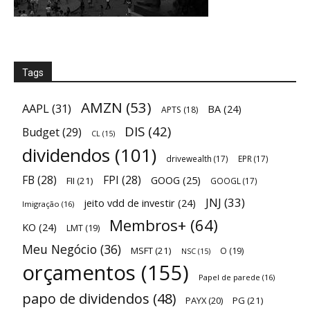
Tags
AMZN
(53)
AAPL
(31)
BA
(24)
APTS
(18)
DIS
(42)
Budget
(29)
CL
(15)
dividendos
(101)
drivewealth
(17)
EPR
(17)
FB
(28)
FPI
(28)
GOOG
(25)
FII
(21)
GOOGL
(17)
JNJ
(33)
jeito vdd de investir
(24)
Imigração
(16)
Membros+
(64)
KO
(24)
LMT
(19)
Meu Negócio
(36)
MSFT
(21)
O
(19)
NSC
(15)
orçamentos
(155)
Papel de parede
(16)
papo de dividendos
(48)
PAYX
(20)
PG
(21)