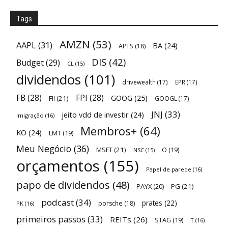
Tags
AMZN
(53)
AAPL
(31)
BA
(24)
APTS
(18)
DIS
(42)
Budget
(29)
CL
(15)
dividendos
(101)
drivewealth
(17)
EPR
(17)
FB
(28)
FPI
(28)
GOOG
(25)
FII
(21)
GOOGL
(17)
JNJ
(33)
jeito vdd de investir
(24)
Imigração
(16)
Membros+
(64)
KO
(24)
LMT
(19)
Meu Negócio
(36)
MSFT
(21)
O
(19)
NSC
(15)
orçamentos
(155)
Papel de parede
(16)
papo de dividendos
(48)
PAYX
(20)
PG
(21)
podcast
(34)
prates
(22)
porsche
(18)
PK
(16)
primeiros passos
(33)
REITs
(26)
STAG
(19)
T
(16)