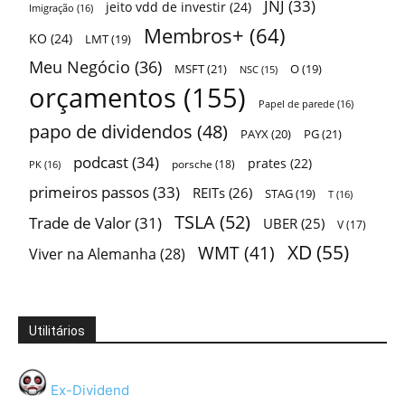
JNJ
(33)
jeito vdd de investir
(24)
Imigração
(16)
Membros+
(64)
KO
(24)
LMT
(19)
Meu Negócio
(36)
MSFT
(21)
O
(19)
NSC
(15)
orçamentos
(155)
Papel de parede
(16)
papo de dividendos
(48)
PAYX
(20)
PG
(21)
podcast
(34)
prates
(22)
porsche
(18)
PK
(16)
primeiros passos
(33)
REITs
(26)
STAG
(19)
T
(16)
TSLA
(52)
Trade de Valor
(31)
UBER
(25)
V
(17)
XD
(55)
WMT
(41)
Viver na Alemanha
(28)
Utilitários
Ex-Dividend