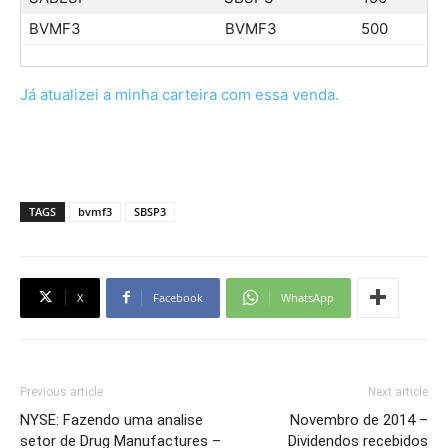
BVMF3
BVMF3
500
Já atualizei a minha carteira com essa venda.
TAGS
bvmf3
SBSP3
X
Facebook
WhatsApp
Previous article
Next article
NYSE: Fazendo uma analise
Novembro de 2014 –
setor de Drug Manufactures –
Dividendos recebidos