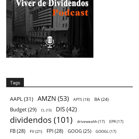
Tags
AMZN
(53)
AAPL
(31)
BA
(24)
APTS
(18)
DIS
(42)
Budget
(29)
CL
(15)
dividendos
(101)
drivewealth
(17)
EPR
(17)
FB
(28)
FPI
(28)
GOOG
(25)
FII
(21)
GOOGL
(17)