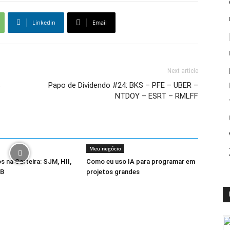
Linkedin
Email
Next article
s
Papo de Dividendo #24: BKS – PFE – UBER –
NTDOY – ESRT – RMLFF
Meu negócio
s na Carteira: SJM, HII,
Como eu uso IA para programar em
NB
projetos grandes