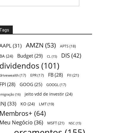
Tags
AMZN
(53)
AAPL
(31)
APTS
(18)
DIS
(42)
Budget
(29)
BA
(24)
CL
(15)
dividendos
(101)
FB
(28)
FII
(21)
drivewealth
(17)
EPR
(17)
FPI
(28)
GOOG
(25)
GOOGL
(17)
jeito vdd de investir
(24)
Imigração
(16)
JNJ
(33)
KO
(24)
LMT
(19)
Membros+
(64)
Meu Negócio
(36)
MSFT
(21)
NSC
(15)
orçamentos
(155)