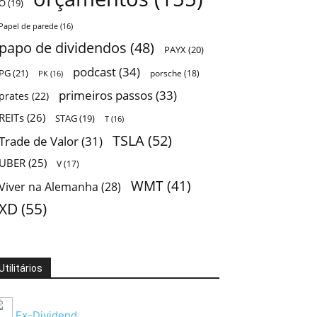
O
(19)
Papel de parede
(16)
papo de dividendos
(48)
PAYX
(20)
podcast
(34)
PG
(21)
porsche
(18)
PK
(16)
primeiros passos
(33)
prates
(22)
REITs
(26)
STAG
(19)
T
(16)
TSLA
(52)
Trade de Valor
(31)
UBER
(25)
V
(17)
WMT
(41)
Viver na Alemanha
(28)
XD
(55)
Utilitários
Ex-Dividend