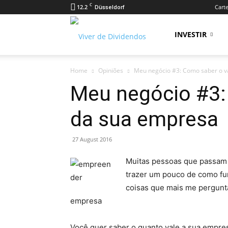
C
12.2
Carte
Düsseldorf
Viver
INVESTIR
Home
Opiniões
Meu negócio #3: Como saber o v
de
Meu negócio #3:
da sua empresa
Dividendos
27 August 2016
Muitas pessoas que passam a
trazer um pouco de como f
coisas que mais me pergunt
empresa
Você quer saber o quanto vale a sua empre