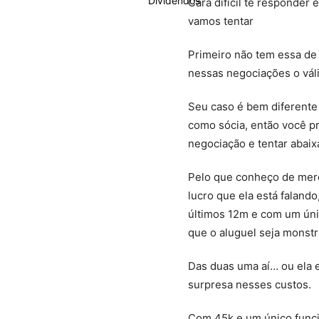
Cara difícil te responde
vamos tentar
Primeiro não tem essa de 
nessas negociações o vál
Seu caso é bem diferente
como sócia, então você p
negociação e tentar abaix
Pelo que conheço de merc
lucro que ela está faland
últimos 12m e com um únic
que o aluguel seja monst
Das duas uma aí… ou ela 
surpresa nesses custos.
Com 45k e um único funcio