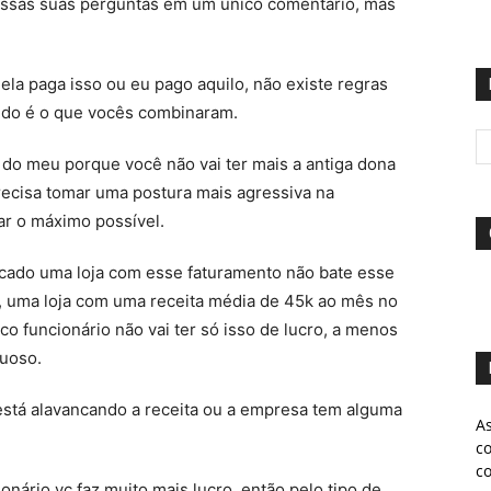
r essas suas perguntas em um único comentário, mas
ela paga isso ou eu pago aquilo, não existe regras
ido é o que vocês combinaram.
 do meu porque você não vai ter mais a antiga dona
recisa tomar uma postura mais agressiva na
ar o máximo possível.
ado uma loja com esse faturamento não bate esse
o, uma loja com uma receita média de 45k ao mês no
o funcionário não vai ter só isso de lucro, a menos
ruoso.
está alavancando a receita ou a empresa tem alguma
A
c
c
nário vc faz muito mais lucro, então pelo tipo de