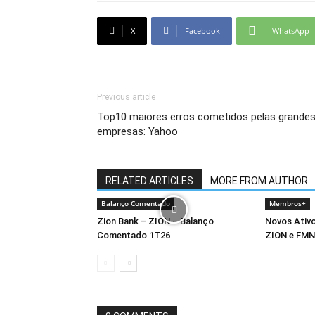
X
Facebook
WhatsApp
Previous article
Top10 maiores erros cometidos pelas grande
empresas: Yahoo
RELATED ARTICLES
MORE FROM AUTHOR
Balanço Comentado
Membros+
Zion Bank – ZION – Balanço
Novos Ativo
Comentado 1T26
ZION e FM