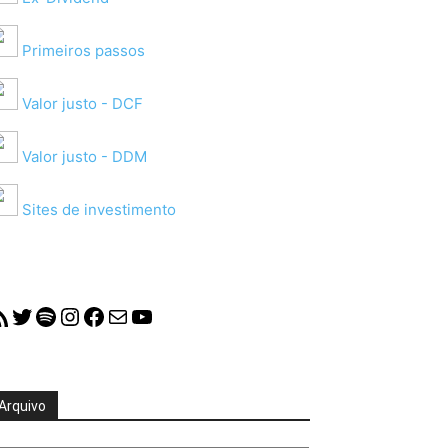
Primeiros passos
Valor justo - DCF
Valor justo - DDM
Sites de investimento
S Feed
Twitter
Spotify
Instagram
Facebook
Mail
YouTube
Arquivo
quivo