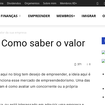
ira
Dividendos
Orçamentos
Sobre mim
Membros XD+
FINANÇAS
EMPREENDER
MEMBROS+
IMIGRAR
O
alor da sua empresa
 Como saber o valor
371
8
qui no blog tem desejo de empreender, a ideia aqui é
unciona esse mercado de empreendedorismo. Uma das
am é como avaliar um concorrente ou a própria
sa, ou está interessado em adquirir uma empresa e