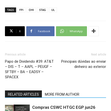
TAGS
FPI
OHI
STAG
UL
X
Facebook
WhatsApp
Previous article
Next article
Papo de Dividendo #39: AT&T
Principais dúvidas ao enviar
– DIS – T – AAPL – PEUGF –
dinheiro ao exterior
SFTBY – BA – EADSY –
SPACEX
RELATED ARTICLES
MORE FROM AUTHOR
Compras CSWC HTGC EGP jun26