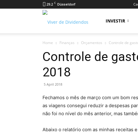
C
29.2
Car
Düsseldorf
Viver
INVESTIR
Home
Finanças
Orçamentos
Controle de gast
de
Controle de gast
2018
Dividendos
5 April 2018
Fechamos o mês de março com um bom resu
as viagens consegui reduzir a despesas par
não foi no nível do mês anterior, mas tamb
Abaixo o relatório com as minhas receitas 