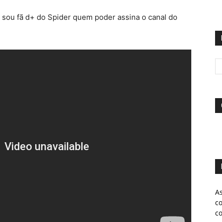
ou fã d+ do Spider quem poder assina o canal do
A
c
c