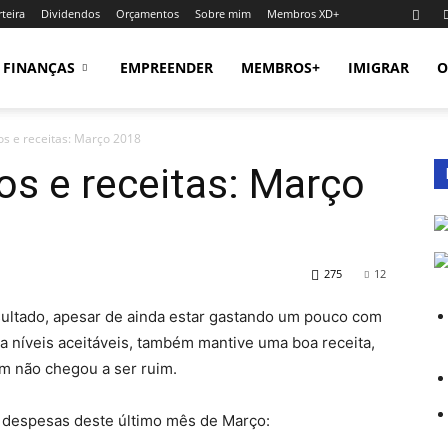
teira
Dividendos
Orçamentos
Sobre mim
Membros XD+
FINANÇAS
EMPREENDER
MEMBROS+
IMIGRAR
O
os e receitas: Março 2018
os e receitas: Março
275
12
ltado, apesar de ainda estar gastando um pouco com
a níveis aceitáveis, também mantive uma boa receita,
ém não chegou a ser ruim.
e despesas deste último mês de Março: