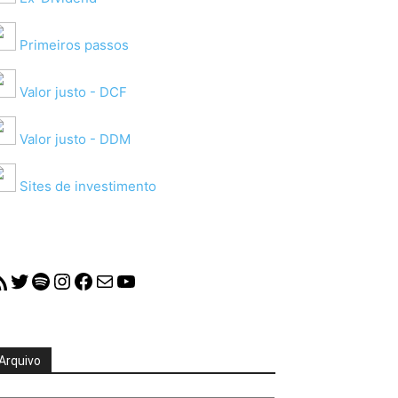
Primeiros passos
Valor justo - DCF
Valor justo - DDM
Sites de investimento
S Feed
Twitter
Spotify
Instagram
Facebook
Mail
YouTube
Arquivo
quivo