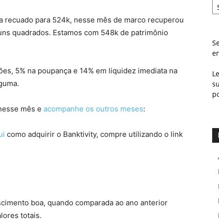
ia recuado para 524k, nesse mês de marco recuperou
guns quadrados. Estamos com 548k de patrimônio
Se
e
ões, 5% na poupança e 14% em liquidez imediata na
L
lguma.
s
p
 nesse mês e
acompanhe os outros meses
:
ui
como adquirir o Banktivity, compre utilizando o link
scimento boa, quando comparada ao ano anterior
ores totais.