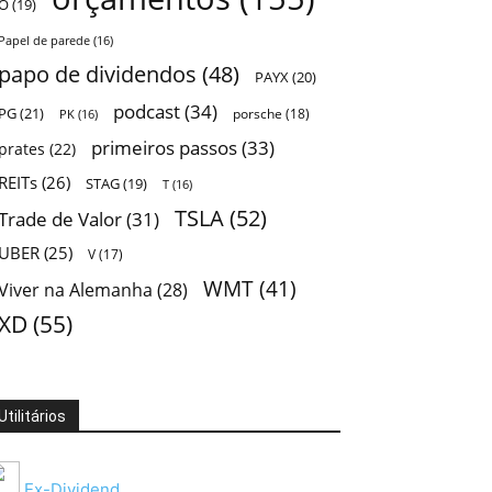
O
(19)
Papel de parede
(16)
papo de dividendos
(48)
PAYX
(20)
podcast
(34)
PG
(21)
porsche
(18)
PK
(16)
primeiros passos
(33)
prates
(22)
REITs
(26)
STAG
(19)
T
(16)
TSLA
(52)
Trade de Valor
(31)
UBER
(25)
V
(17)
WMT
(41)
Viver na Alemanha
(28)
XD
(55)
Utilitários
Ex-Dividend