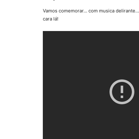
Vamos comemorar… com musica delirante… s
cara lá!