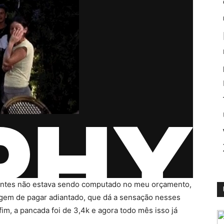
antes não estava sendo computado no meu orçamento,
agem de pagar adiantado, que dá a sensação nesses
m, a pancada foi de 3,4k e agora todo mês isso já