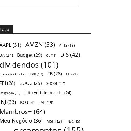
Tags
AMZN
(53)
AAPL
(31)
APTS
(18)
DIS
(42)
Budget
(29)
BA
(24)
CL
(15)
dividendos
(101)
FB
(28)
FII
(21)
drivewealth
(17)
EPR
(17)
FPI
(28)
GOOG
(25)
GOOGL
(17)
jeito vdd de investir
(24)
Imigração
(16)
JNJ
(33)
KO
(24)
LMT
(19)
Membros+
(64)
Meu Negócio
(36)
MSFT
(21)
NSC
(15)
orçamentos
(155)