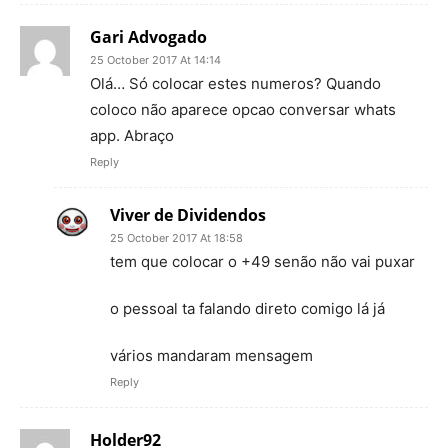
Gari Advogado
25 October 2017 At 14:14
Olá… Só colocar estes numeros? Quando
coloco não aparece opcao conversar whats
app. Abraço
Reply
Viver de Dividendos
25 October 2017 At 18:58
tem que colocar o +49 senão não vai puxar
o pessoal ta falando direto comigo lá já
vários mandaram mensagem
Reply
Holder92