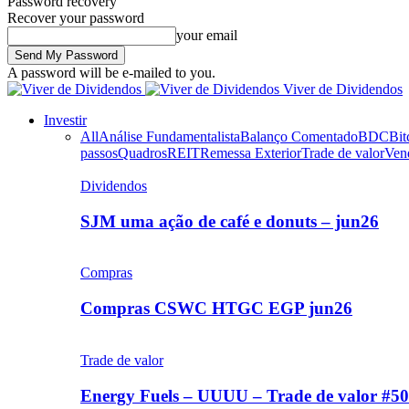
Password recovery
Recover your password
your email
A password will be e-mailed to you.
Viver de Dividendos
Investir
All
Análise Fundamentalista
Balanço Comentado
BDC
Bit
passos
Quadros
REIT
Remessa Exterior
Trade de valor
Ven
Dividendos
SJM uma ação de café e donuts – jun26
Compras
Compras CSWC HTGC EGP jun26
Trade de valor
Energy Fuels – UUUU – Trade de valor #50