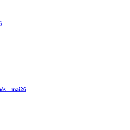
6
ês – mai26