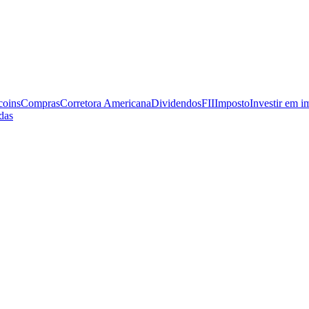
coins
Compras
Corretora Americana
Dividendos
FII
Imposto
Investir em i
das