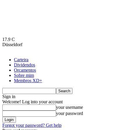
17.9
C
Düsseldorf
Carteira
Dividendos
Orçamentos
Sobre mim
Membros XD+
Sign in
Welcome! Log into your account
your username
your password
Forgot your password? Get help