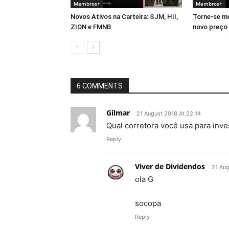
Membros+
Membros+
Novos Ativos na Carteira: SJM, HII,
Torne-se m
ZION e FMNB
novo preço
6 COMMENTS
Gilmar
21 August 2018 At 22:14
Qual corretora você usa para inves
Reply
Viver de Dividendos
21 Aug
ola G
socopa
Reply