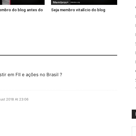
Membros+
embro do blog antes do
Seja membro vitalício do blog
tir em FII e ações no Brasil ?
ust 2018 At 23:06