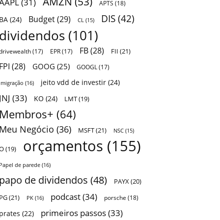
AMZN
(53)
AAPL
(31)
APTS
(18)
DIS
(42)
Budget
(29)
BA
(24)
CL
(15)
dividendos
(101)
FB
(28)
FII
(21)
drivewealth
(17)
EPR
(17)
FPI
(28)
GOOG
(25)
GOOGL
(17)
jeito vdd de investir
(24)
Imigração
(16)
JNJ
(33)
KO
(24)
LMT
(19)
Membros+
(64)
Meu Negócio
(36)
MSFT
(21)
NSC
(15)
orçamentos
(155)
O
(19)
Papel de parede
(16)
papo de dividendos
(48)
PAYX
(20)
podcast
(34)
PG
(21)
porsche
(18)
PK
(16)
primeiros passos
(33)
prates
(22)