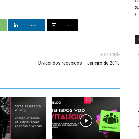
L
s
p
p
Linkedin
Email
Next article
Dividendos recebidos – Janeiro de 2018