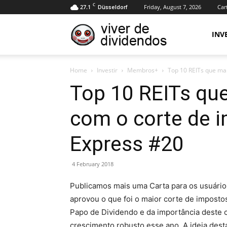
C
27.1
Friday, August 7, 2026
Car
Düsseldorf
Viver
INV
Home
Investir
Membros+
Top 10 REITs que mai
de
Top 10 REITs qu
com o corte de 
Dividendos
Express #20
4 February 2018
Publicamos mais uma Carta para os usuári
aprovou o que foi o maior corte de imposto
Papo de Dividendo e da importância deste 
crescimento robusto esse ano. A ideia desta