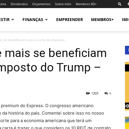
teira
Dividendos
Orçamentos
Sobre mim
Membros XD+
ESTIR
FINANÇAS
EMPREENDER
MEMBROS+
IM
s se beneficiam com o corte de imposto...
e mais se beneficiam
imposto do Trump –
1203
6
o premium do Express. O congresso americano
s da história do país. Comentei sobre isso no nosso
corte para a economia americana que terá um
 carta é trazer o que considero os 10 REIT de contrato