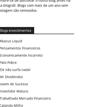
embre-se de adicionar o nosso blog antes na
ua blogroll. Blogs com mais de um ano sem
ostagem são removidos.
Blogs investimentos
Abacus Liquid
Pensamentos Financeiros
Economicamente Incorreto
Pato Pobre
Ele não surfa nada!
Mr Dividendos
Jovem de Sucesso
Investidor Maluco
Trabalhado Mercado Financeiro
Catando Milho