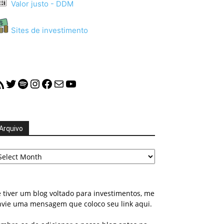
Valor justo - DDM
Sites de investimento
S Feed
Twitter
Spotify
Instagram
Facebook
Mail
YouTube
Arquivo
quivo
 tiver um blog voltado para investimentos, me
nvie uma mensagem que coloco seu link aqui.