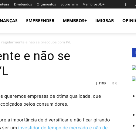
rteira
Dividendos
Orçamentos
Sobre mim
Membros XD+
INANÇAS
EMPREENDER
MEMBROS+
IMIGRAR
OPINI
ta regularmente e não se preocupe com P/L
ente e não se
/L
1100
0
 nós queremos empresas de ótima qualidade, que
 cobiçados pelos consumidores.
re a importância de diversificar e não ficar girando
s ser um
investidor de tempo de mercado e não de