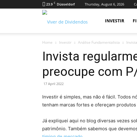
C
23.9
Thursday, August 6, 2026
Ca
Düsseldorf
Viver
INVESTIR
F
Home
Investir
Análise Fundamentalista
Invis
de
Invista regularm
preocupe com P
Dividendos
17 April 2022
Investir é simples, mas não é fácil. Todos
tenham marcas fortes e ofereçam produtos
Já expliquei aqui no blog diversas vezes sob
patrimônio. Também sabemos que devemo
timing de mercado
.