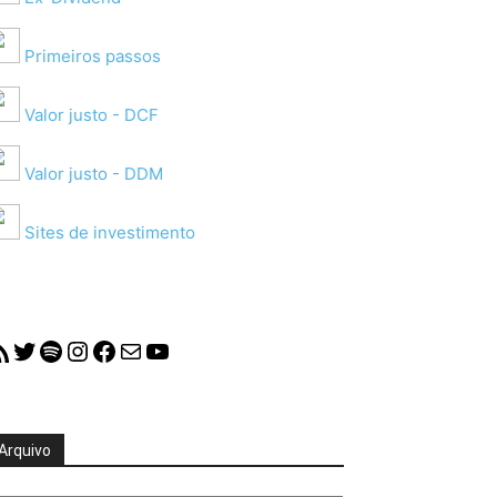
Primeiros passos
Valor justo - DCF
Valor justo - DDM
Sites de investimento
S Feed
Twitter
Spotify
Instagram
Facebook
Mail
YouTube
Arquivo
quivo