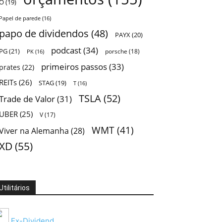
O
(19)
Papel de parede
(16)
papo de dividendos
(48)
PAYX
(20)
podcast
(34)
PG
(21)
porsche
(18)
PK
(16)
primeiros passos
(33)
prates
(22)
REITs
(26)
STAG
(19)
T
(16)
TSLA
(52)
Trade de Valor
(31)
UBER
(25)
V
(17)
WMT
(41)
Viver na Alemanha
(28)
XD
(55)
Utilitários
Ex-Dividend