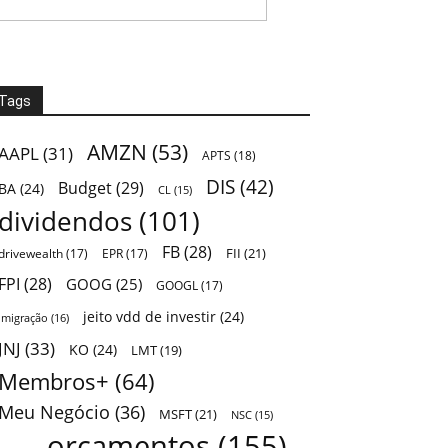
Tags
AMZN
(53)
AAPL
(31)
APTS
(18)
DIS
(42)
Budget
(29)
BA
(24)
CL
(15)
dividendos
(101)
FB
(28)
FII
(21)
drivewealth
(17)
EPR
(17)
FPI
(28)
GOOG
(25)
GOOGL
(17)
jeito vdd de investir
(24)
Imigração
(16)
JNJ
(33)
KO
(24)
LMT
(19)
Membros+
(64)
Meu Negócio
(36)
MSFT
(21)
NSC
(15)
orçamentos
(155)