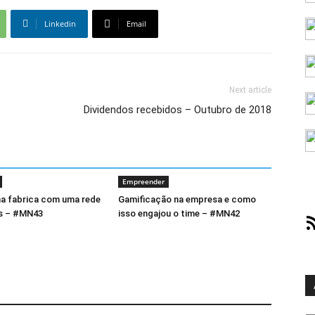
Linkedin
Email
Next article
Dividendos recebidos – Outubro de 2018
Empreender
a fabrica com uma rede
Gamificação na empresa e como
as – #MN43
isso engajou o time – #MN42
RS
Ar