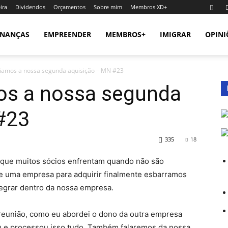
ira
Dividendos
Orçamentos
Sobre mim
Membros XD+
INANÇAS
EMPREENDER
MEMBROS+
IMIGRAR
OPINI
amos a nossa segunda aquisição – MN #23
s a nossa segunda
#23
335
18
que muitos sócios enfrentam quando não são
 de uma empresa para adquirir finalmente esbarramos
egrar dentro da nossa empresa.
 reunião, como eu abordei o dono da outra empresa
u e processou isso tudo. Também falaremos da nossa