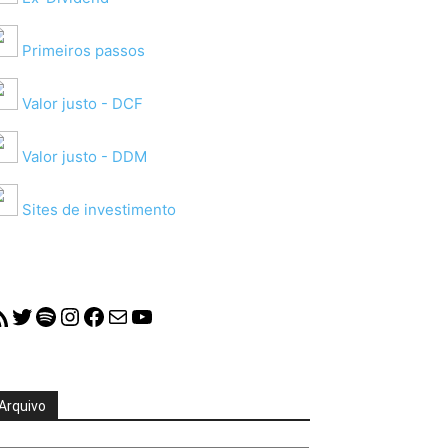
Primeiros passos
Valor justo - DCF
Valor justo - DDM
Sites de investimento
S Feed
Twitter
Spotify
Instagram
Facebook
Mail
YouTube
Arquivo
quivo