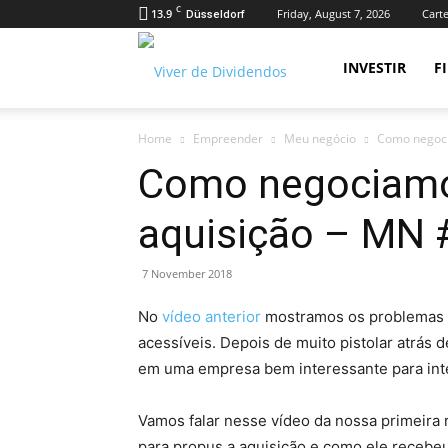
C
13.9
Friday, August 7, 2026
Carte
Düsseldorf
Viver
INVESTIR
F
Home
Empreender
Meu negócio
Como negoci
de
Como negociamo
aquisição – MN 
Dividendos
7 November 2018
No
vídeo anterior
mostramos os problemas 
acessíveis. Depois de muito pistolar atrás
em uma empresa bem interessante para int
Vamos falar nesse vídeo da nossa primeira
para propus a aquisição e como ele recebe