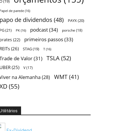
O
(19)
Papel de parede
(16)
papo de dividendos
(48)
PAYX
(20)
podcast
(34)
PG
(21)
porsche
(18)
PK
(16)
primeiros passos
(33)
prates
(22)
REITs
(26)
STAG
(19)
T
(16)
TSLA
(52)
Trade de Valor
(31)
UBER
(25)
V
(17)
WMT
(41)
Viver na Alemanha
(28)
XD
(55)
Utilitários
Ex-Dividend