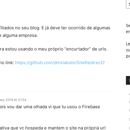
Se
iliados no seu blog. E já deve ter ocorrido de algumas
e
de alguma empresa.
L
a estou usando o meu próprio “encurtador” de urls.
s
p
no link:
https://github.com/dmslabsbr/SiteRedirect2
ary 2019 At 21:54
ois vou dar uma olhada vi que tu usou o Firebase
ciativa que vc hospeda e mantem o site na própria url