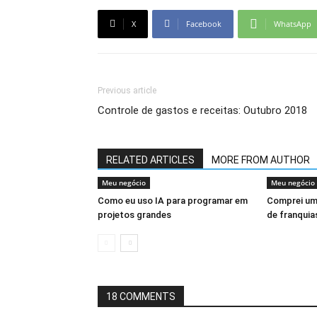
X
Facebook
WhatsApp
Previous article
Controle de gastos e receitas: Outubro 2018
RELATED ARTICLES
MORE FROM AUTHOR
Meu negócio
Meu negócio
Como eu uso IA para programar em
Comprei um
projetos grandes
de franqui
18 COMMENTS