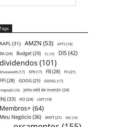
Tags
AMZN
(53)
AAPL
(31)
APTS
(18)
DIS
(42)
Budget
(29)
BA
(24)
CL
(15)
dividendos
(101)
FB
(28)
FII
(21)
drivewealth
(17)
EPR
(17)
FPI
(28)
GOOG
(25)
GOOGL
(17)
jeito vdd de investir
(24)
Imigração
(16)
JNJ
(33)
KO
(24)
LMT
(19)
Membros+
(64)
Meu Negócio
(36)
MSFT
(21)
NSC
(15)
orçamentos
(155)