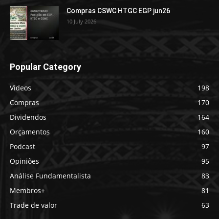
Compras CSWC HTGC EGP jun26
10 July 2026
Popular Category
Videos
198
Compras
170
Dividendos
164
Orçamentos
160
Podcast
97
Opiniões
95
Análise Fundamentalista
83
Membros+
81
Trade de valor
63