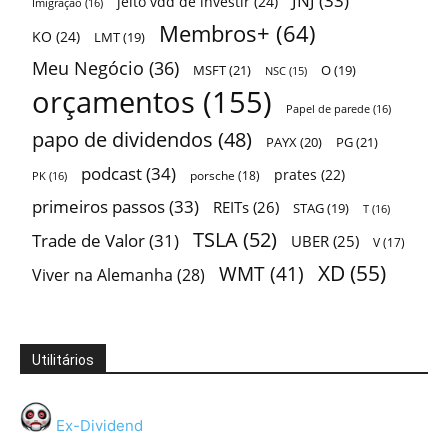
JNJ
(33)
jeito vdd de investir
(24)
Imigração
(16)
Membros+
(64)
KO
(24)
LMT
(19)
Meu Negócio
(36)
MSFT
(21)
O
(19)
NSC
(15)
orçamentos
(155)
Papel de parede
(16)
papo de dividendos
(48)
PAYX
(20)
PG
(21)
podcast
(34)
prates
(22)
porsche
(18)
PK
(16)
primeiros passos
(33)
REITs
(26)
STAG
(19)
T
(16)
TSLA
(52)
Trade de Valor
(31)
UBER
(25)
V
(17)
XD
(55)
WMT
(41)
Viver na Alemanha
(28)
Utilitários
Ex-Dividend