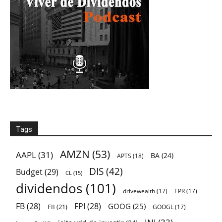
Tags
AMZN
(53)
AAPL
(31)
BA
(24)
APTS
(18)
DIS
(42)
Budget
(29)
CL
(15)
dividendos
(101)
drivewealth
(17)
EPR
(17)
FB
(28)
FPI
(28)
GOOG
(25)
FII
(21)
GOOGL
(17)