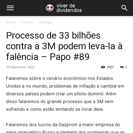
Home
Investir
Podcast
Processo de 33 bilhões
contra a 3M podem leva-la à
falência – Papo #89
8 September 2022
1857
0
Falaremos sobre o cenário econômico nos Estados
Unidos e no mundo, problemas de inflação e cambial em
diversos países podem criar um efeito dominó. Além
disso falaremos do grande processo que a 3M vem
sofrendo e como estão tentando se livrar dele.
Falaremos dos lucros da Gazprom a maior empresa do
setor energético Russo e também dos problemas que as