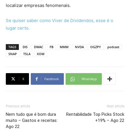
localizar empresas fenomenais.
Se quiser saber como Viver de Dividendos, esse é o
lugar certo.
TAGS
DIS
DWAC
FB
MMM
NVDA
OGZPY
podcast
SNAP
TSLA
XOM
X
Facebook
WhatsApp
Previous article
Next article
Nem tudo que é bom dura
Rentabilidade Top Picks Stock
muito – Gastos e receitas:
+19% – Ago 22
Ago 22