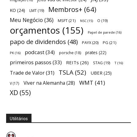
Membros+
(64)
KO
(24)
LMT
(19)
Meu Negócio
(36)
MSFT
(21)
O
(19)
NSC
(15)
orçamentos
(155)
Papel de parede
(16)
papo de dividendos
(48)
PAYX
(20)
PG
(21)
podcast
(34)
prates
(22)
porsche
(18)
PK
(16)
primeiros passos
(33)
REITs
(26)
STAG
(19)
T
(16)
TSLA
(52)
Trade de Valor
(31)
UBER
(25)
WMT
(41)
Viver na Alemanha
(28)
V
(17)
XD
(55)
Utilitários