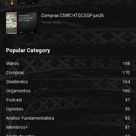
Compras CSWC HTGC EGP jun26
10 July 2026
Popular Category
Videos
198
Compras
170
Dividendos
164
Orçamentos
160
Podcast
97
Opiniões
95
Análise Fundamentalista
83
Membros+
81