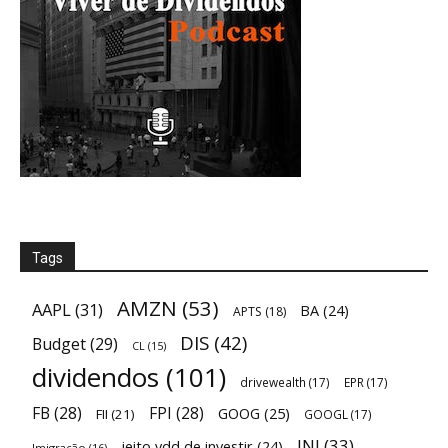
Tags
AMZN
(53)
AAPL
(31)
BA
(24)
APTS
(18)
DIS
(42)
Budget
(29)
CL
(15)
dividendos
(101)
drivewealth
(17)
EPR
(17)
FB
(28)
FPI
(28)
GOOG
(25)
FII
(21)
GOOGL
(17)
JNJ
(33)
jeito vdd de investir
(24)
Imigração
(16)