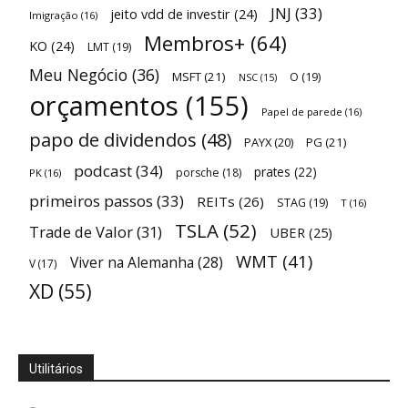
JNJ
(33)
jeito vdd de investir
(24)
Imigração
(16)
Membros+
(64)
KO
(24)
LMT
(19)
Meu Negócio
(36)
MSFT
(21)
O
(19)
NSC
(15)
orçamentos
(155)
Papel de parede
(16)
papo de dividendos
(48)
PAYX
(20)
PG
(21)
podcast
(34)
prates
(22)
porsche
(18)
PK
(16)
primeiros passos
(33)
REITs
(26)
STAG
(19)
T
(16)
TSLA
(52)
Trade de Valor
(31)
UBER
(25)
WMT
(41)
Viver na Alemanha
(28)
V
(17)
XD
(55)
Utilitários