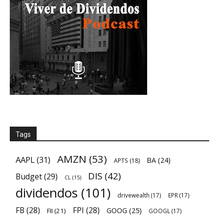
Tags
AMZN
(53)
AAPL
(31)
BA
(24)
APTS
(18)
DIS
(42)
Budget
(29)
CL
(15)
dividendos
(101)
drivewealth
(17)
EPR
(17)
FB
(28)
FPI
(28)
GOOG
(25)
FII
(21)
GOOGL
(17)