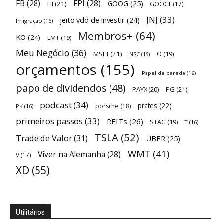
FB
(28)
FPI
(28)
GOOG
(25)
FII
(21)
GOOGL
(17)
JNJ
(33)
jeito vdd de investir
(24)
Imigração
(16)
Membros+
(64)
KO
(24)
LMT
(19)
Meu Negócio
(36)
MSFT
(21)
O
(19)
NSC
(15)
orçamentos
(155)
Papel de parede
(16)
papo de dividendos
(48)
PAYX
(20)
PG
(21)
podcast
(34)
prates
(22)
porsche
(18)
PK
(16)
primeiros passos
(33)
REITs
(26)
STAG
(19)
T
(16)
TSLA
(52)
Trade de Valor
(31)
UBER
(25)
WMT
(41)
Viver na Alemanha
(28)
V
(17)
XD
(55)
Utilitários