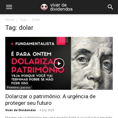
Home
Tags
Dolar
Tag: dolar
Primeiros passos
Dolarizar o patrimônio: A urgência de
proteger seu futuro
Viver de Dividendos
-
4 July 2024
Manter seu patrimônio em uma moeda forte é crucial para garantir