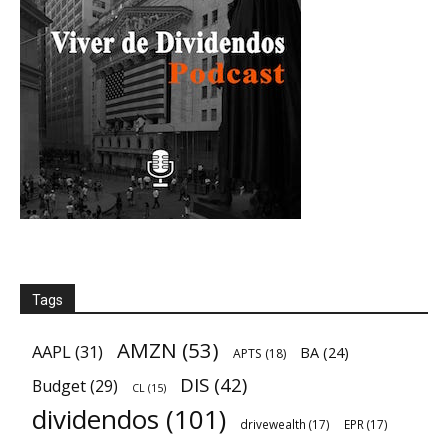
Tags
AMZN
(53)
AAPL
(31)
BA
(24)
APTS
(18)
DIS
(42)
Budget
(29)
CL
(15)
dividendos
(101)
drivewealth
(17)
EPR
(17)