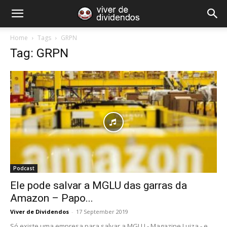
Home
Tags
GRPN
Tag: GRPN
Podcast
Ele pode salvar a MGLU das garras da
Amazon – Papo...
Viver de Dividendos
-
17 September 2019
Só existe uma empresa para salvar a MGLU - Magazine Luiza - e