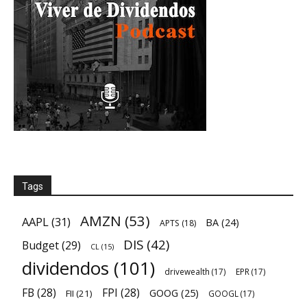
Tags
AMZN
(53)
AAPL
(31)
BA
(24)
APTS
(18)
DIS
(42)
Budget
(29)
CL
(15)
dividendos
(101)
drivewealth
(17)
EPR
(17)
FB
(28)
FPI
(28)
GOOG
(25)
FII
(21)
GOOGL
(17)