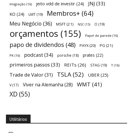
JNJ
(33)
jeito vdd de investir
(24)
Imigração
(16)
Membros+
(64)
KO
(24)
LMT
(19)
Meu Negócio
(36)
MSFT
(21)
O
(19)
NSC
(15)
orçamentos
(155)
Papel de parede
(16)
papo de dividendos
(48)
PAYX
(20)
PG
(21)
podcast
(34)
prates
(22)
porsche
(18)
PK
(16)
primeiros passos
(33)
REITs
(26)
STAG
(19)
T
(16)
TSLA
(52)
Trade de Valor
(31)
UBER
(25)
WMT
(41)
Viver na Alemanha
(28)
V
(17)
XD
(55)
Utilitários