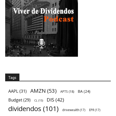
Tags
AMZN
(53)
AAPL
(31)
BA
(24)
APTS
(18)
DIS
(42)
Budget
(29)
CL
(15)
dividendos
(101)
drivewealth
(17)
EPR
(17)