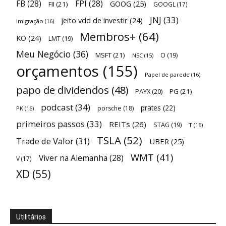
FB
(28)
FPI
(28)
GOOG
(25)
FII
(21)
GOOGL
(17)
JNJ
(33)
jeito vdd de investir
(24)
Imigração
(16)
Membros+
(64)
KO
(24)
LMT
(19)
Meu Negócio
(36)
MSFT
(21)
O
(19)
NSC
(15)
orçamentos
(155)
Papel de parede
(16)
papo de dividendos
(48)
PAYX
(20)
PG
(21)
podcast
(34)
prates
(22)
porsche
(18)
PK
(16)
primeiros passos
(33)
REITs
(26)
STAG
(19)
T
(16)
TSLA
(52)
Trade de Valor
(31)
UBER
(25)
WMT
(41)
Viver na Alemanha
(28)
V
(17)
XD
(55)
Utilitários