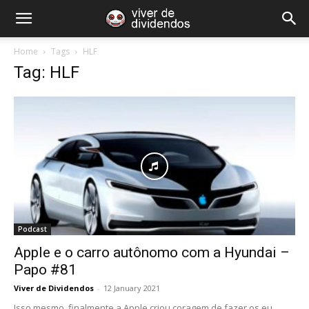
Home
Tags
HLF
Tag: HLF
Podcast
Apple e o carro autônomo com a Hyundai –
Papo #81
Viver de Dividendos
-
12 January 2021
Isso mesmo, finalmente a Apple criou coragem de fazer os eu