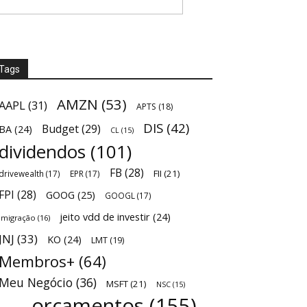
Tags
AMZN
(53)
AAPL
(31)
APTS
(18)
DIS
(42)
Budget
(29)
BA
(24)
CL
(15)
dividendos
(101)
FB
(28)
FII
(21)
drivewealth
(17)
EPR
(17)
FPI
(28)
GOOG
(25)
GOOGL
(17)
jeito vdd de investir
(24)
Imigração
(16)
JNJ
(33)
KO
(24)
LMT
(19)
Membros+
(64)
Meu Negócio
(36)
MSFT
(21)
NSC
(15)
orçamentos
(155)