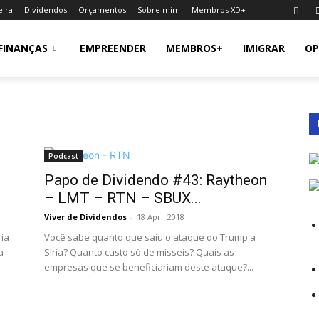
eira
Dividendos
Orçamentos
Sobre mim
Membros XD+
FINANÇAS
EMPREENDER
MEMBROS+
IMIGRAR
OP
Podcast
Papo de Dividendo #43: Raytheon
– LMT – RTN – SBUX...
Viver de Dividendos
-
18 April 2018
ria
Você sabe quanto que saiu o ataque do Trump a
a
Síria? Quanto custo só de mísseis? Quais as
empresas que se beneficiariam deste ataque?...