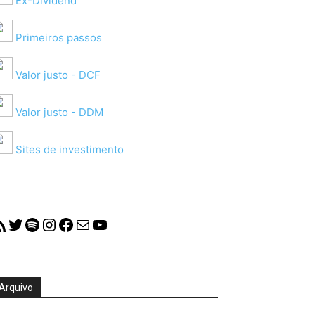
Ex-Dividend
Primeiros passos
Valor justo - DCF
Valor justo - DDM
Sites de investimento
S Feed
Twitter
Spotify
Instagram
Facebook
Mail
YouTube
Arquivo
quivo