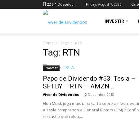
C
22.6
Friday, August 7, 2026
Cart
Düsseldorf
Viver
INVESTIR
Home
Tags
RTN
de
Tag: RTN
Podcast
Dividendos
Papo de Dividendo #53: Tesla –
SFTBY – RTN – AMZN...
Viver de Dividendos
-
12 December 2018
Elon Musk joga mais uma carta sobre a mesa, esta
a Tesla comprando a General Motors (GM) ? Confir
no cast o que rolou,...