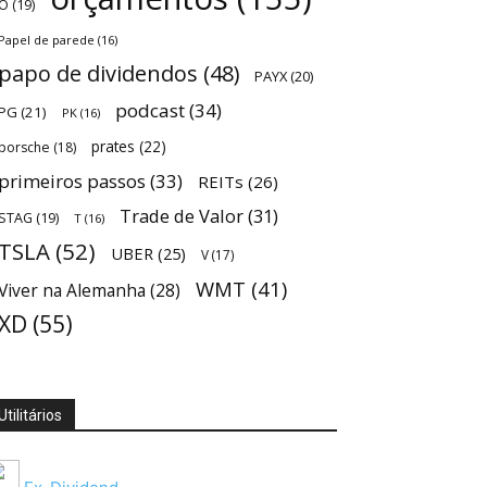
O
(19)
Papel de parede
(16)
papo de dividendos
(48)
PAYX
(20)
podcast
(34)
PG
(21)
PK
(16)
prates
(22)
porsche
(18)
primeiros passos
(33)
REITs
(26)
Trade de Valor
(31)
STAG
(19)
T
(16)
TSLA
(52)
UBER
(25)
V
(17)
WMT
(41)
Viver na Alemanha
(28)
XD
(55)
Utilitários