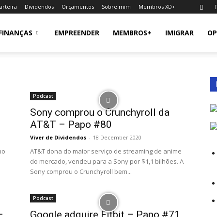
arteira
Dividendos
Orçamentos
Sobre mim
Membros XD+
FINANÇAS
EMPREENDER
MEMBROS+
IMIGRAR
OP
Podcast
Sony comprou o Crunchyroll da
AT&T – Papo #80
Viver de Dividendos
-
18 December 2020
no
AT&T dona do maior serviço de streaming de anime
do mercado, vendeu para a Sony por $1,1 bilhões. A
Sony comprou o Crunchyroll bem...
Podcast
–
Google adquire Fitbit – Papo #71