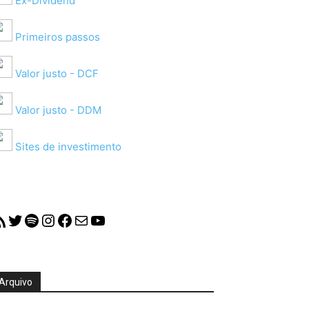
Ex-Dividend
Primeiros passos
Valor justo - DCF
Valor justo - DDM
Sites de investimento
S Feed
Twitter
Spotify
Instagram
Facebook
Mail
YouTube
Arquivo
quivo