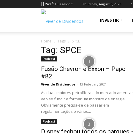
C
24.1
Thursday, August 6, 2026
C
Düsseldorf
Viver
INVESTIR
Home
Tags
SPCE
de
Tag: SPCE
Podcast
Dividendos
Fusão Chevron e Exxon – Papo
#82
Viver de Dividendos
-
13 February 2021
As duas maiores petrolíferas do mercado america
vão se fundir e formar um monstro de energia.
Obviamente precisa-se de passar em
regulamentações e vários...
Podcast
Disney fechou todos os parques 