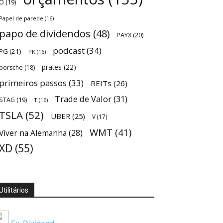
O
(19)
Papel de parede
(16)
papo de dividendos
(48)
PAYX
(20)
podcast
(34)
PG
(21)
PK
(16)
prates
(22)
porsche
(18)
primeiros passos
(33)
REITs
(26)
Trade de Valor
(31)
STAG
(19)
T
(16)
TSLA
(52)
UBER
(25)
V
(17)
WMT
(41)
Viver na Alemanha
(28)
XD
(55)
Utilitários