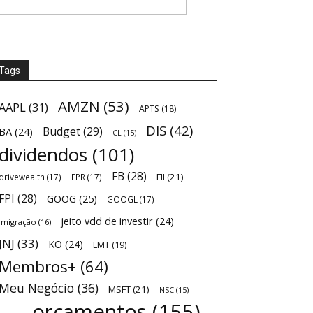
Tags
AMZN
(53)
AAPL
(31)
APTS
(18)
DIS
(42)
Budget
(29)
BA
(24)
CL
(15)
dividendos
(101)
FB
(28)
FII
(21)
drivewealth
(17)
EPR
(17)
FPI
(28)
GOOG
(25)
GOOGL
(17)
jeito vdd de investir
(24)
Imigração
(16)
JNJ
(33)
KO
(24)
LMT
(19)
Membros+
(64)
Meu Negócio
(36)
MSFT
(21)
NSC
(15)
orçamentos
(155)