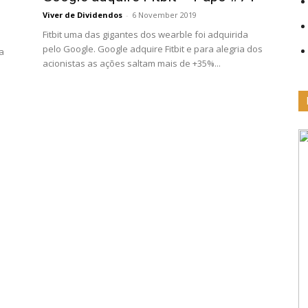
Viver de Dividendos
-
6 November 2019
Fitbit uma das gigantes dos wearble foi adquirida
pelo Google. Google adquire Fitbit e para alegria dos
a
acionistas as ações saltam mais de +35%...