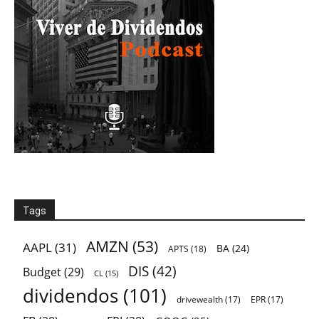
Tags
AMZN
(53)
AAPL
(31)
BA
(24)
APTS
(18)
DIS
(42)
Budget
(29)
CL
(15)
dividendos
(101)
drivewealth
(17)
EPR
(17)