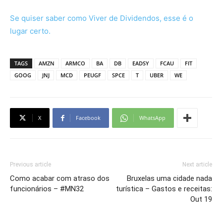
Se quiser saber como Viver de Dividendos, esse é o
lugar certo.
TAGS
AMZN
ARMCO
BA
DB
EADSY
FCAU
FIT
GOOG
JNJ
MCD
PEUGF
SPCE
T
UBER
WE
X
Facebook
WhatsApp
Previous article
Next article
Como acabar com atraso dos
Bruxelas uma cidade nada
funcionários – #MN32
turística – Gastos e receitas:
Out 19