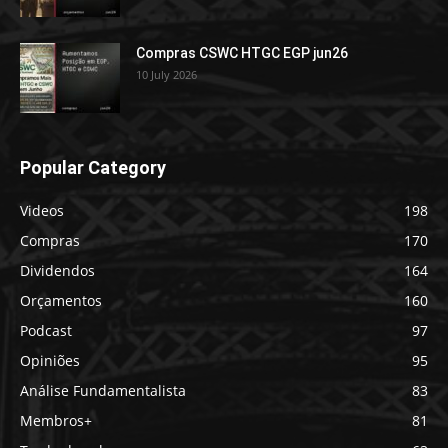
Compras CSWC HTGC EGP jun26
10 July 2026
Popular Category
Videos
198
Compras
170
Dividendos
164
Orçamentos
160
Podcast
97
Opiniões
95
Análise Fundamentalista
83
Membros+
81