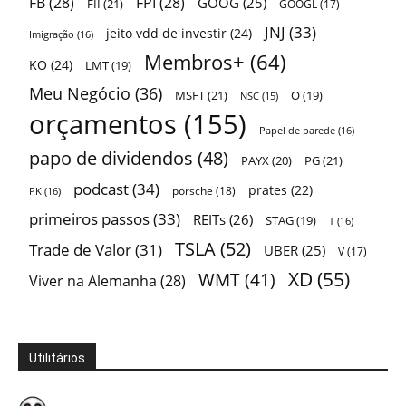
FB
(28)
FPI
(28)
GOOG
(25)
FII
(21)
GOOGL
(17)
JNJ
(33)
jeito vdd de investir
(24)
Imigração
(16)
Membros+
(64)
KO
(24)
LMT
(19)
Meu Negócio
(36)
MSFT
(21)
O
(19)
NSC
(15)
orçamentos
(155)
Papel de parede
(16)
papo de dividendos
(48)
PAYX
(20)
PG
(21)
podcast
(34)
prates
(22)
porsche
(18)
PK
(16)
primeiros passos
(33)
REITs
(26)
STAG
(19)
T
(16)
TSLA
(52)
Trade de Valor
(31)
UBER
(25)
V
(17)
XD
(55)
WMT
(41)
Viver na Alemanha
(28)
Utilitários