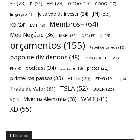
FB
(28)
FPI
(28)
GOOG
(25)
FII
(21)
GOOGL
(17)
JNJ
(33)
jeito vdd de investir
(24)
Imigração
(16)
Membros+
(64)
KO
(24)
LMT
(19)
Meu Negócio
(36)
MSFT
(21)
O
(19)
NSC
(15)
orçamentos
(155)
Papel de parede
(16)
papo de dividendos
(48)
PAYX
(20)
PG
(21)
podcast
(34)
prates
(22)
porsche
(18)
PK
(16)
primeiros passos
(33)
REITs
(26)
STAG
(19)
T
(16)
TSLA
(52)
Trade de Valor
(31)
UBER
(25)
WMT
(41)
Viver na Alemanha
(28)
V
(17)
XD
(55)
Utilitários