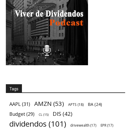
Tags
AMZN
(53)
AAPL
(31)
BA
(24)
APTS
(18)
DIS
(42)
Budget
(29)
CL
(15)
dividendos
(101)
drivewealth
(17)
EPR
(17)