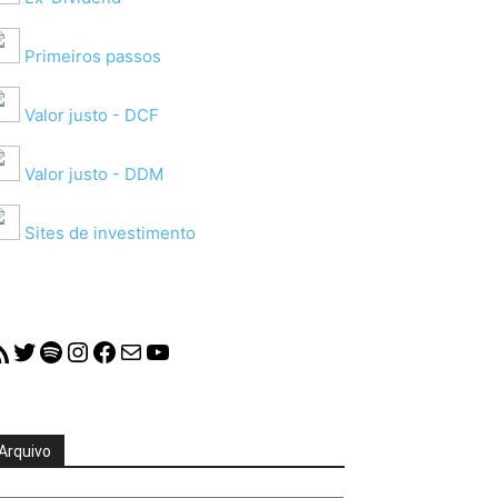
Primeiros passos
Valor justo - DCF
Valor justo - DDM
Sites de investimento
S Feed
Twitter
Spotify
Instagram
Facebook
Mail
YouTube
Arquivo
quivo