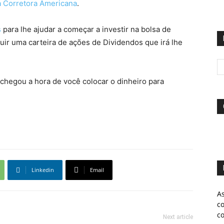
a Corretora Americana
.
s
para lhe ajudar a começar a investir na bolsa de
uir uma carteira de ações de Dividendos que irá lhe
 chegou a hora de você colocar o dinheiro para
Linkedin
Email
A
c
c
Next article