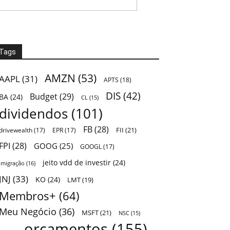
Tags
AMZN
(53)
AAPL
(31)
APTS
(18)
DIS
(42)
Budget
(29)
BA
(24)
CL
(15)
dividendos
(101)
FB
(28)
FII
(21)
drivewealth
(17)
EPR
(17)
FPI
(28)
GOOG
(25)
GOOGL
(17)
jeito vdd de investir
(24)
Imigração
(16)
JNJ
(33)
KO
(24)
LMT
(19)
Membros+
(64)
Meu Negócio
(36)
MSFT
(21)
NSC
(15)
orçamentos
(155)