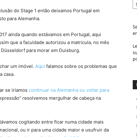
nclusão do Stage 1 então deixamos Portugal em
sto para Alemanha.
Se
e
2017 ainda quando estávamos em Portugal, aqui
ssim que a faculdade autorizou a matricula, no mês
L
üsseldorf para morar em Duisburg.
s
p
achar um imóvel.
Aqui
falamos sobre os problemas que
a casa.
ar se iríamos
continuar na Alemanha ou voltar para
epressão” resolvemos mergulhar de cabeça na
ávamos cogitando entre ficar numa cidade mais
nacional, ou ir para uma cidade maior e usufruir da