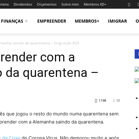
rteira
Dividendos
Orçamentos
Sobre mim
Membros XD+
FINANÇAS
EMPREENDER
MEMBROS+
IMIGRAR
O
anha saindo da quarentena – Imigração #29
render com a
 da quarentena –
1198
10
inês que jogou o resto do mundo numa quarentena sem
prender com a Alemanha saindo da quarentena.
s da Crise
do Corona Vírus. Não demorou muito e após