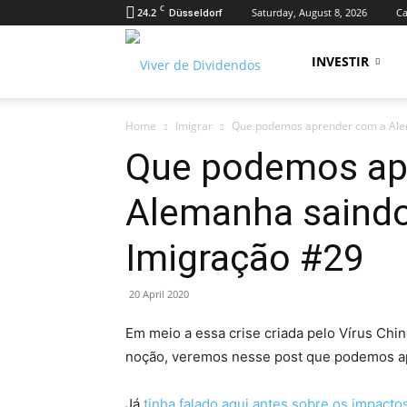
C
24.2
Saturday, August 8, 2026
Ca
Düsseldorf
Viver
INVESTIR
Home
Imigrar
Que podemos aprender com a Alem
de
Que podemos ap
Alemanha saindo
Dividendos
Imigração #29
20 April 2020
Em meio a essa crise criada pelo Vírus Ch
noção, veremos nesse post que podemos a
Já
tinha falado aqui antes sobre os impacto