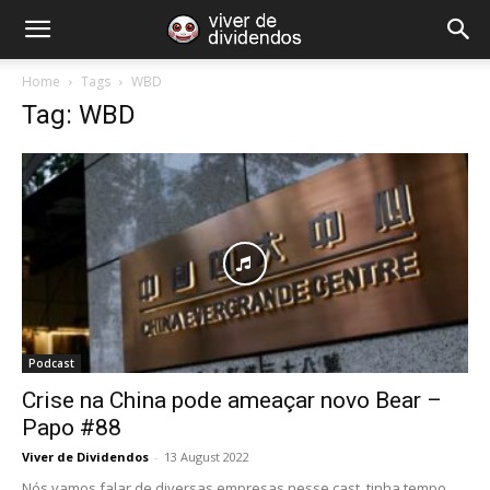
Home
Tags
WBD
Tag: WBD
Podcast
Crise na China pode ameaçar novo Bear –
Papo #88
Viver de Dividendos
-
13 August 2022
Nós vamos falar de diversas empresas nesse cast, tinha tempo