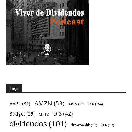
Tags
AMZN
(53)
AAPL
(31)
BA
(24)
APTS
(18)
DIS
(42)
Budget
(29)
CL
(15)
dividendos
(101)
drivewealth
(17)
EPR
(17)