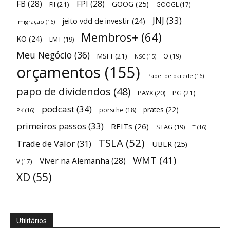
FB
(28)
FPI
(28)
GOOG
(25)
FII
(21)
GOOGL
(17)
JNJ
(33)
jeito vdd de investir
(24)
Imigração
(16)
Membros+
(64)
KO
(24)
LMT
(19)
Meu Negócio
(36)
MSFT
(21)
O
(19)
NSC
(15)
orçamentos
(155)
Papel de parede
(16)
papo de dividendos
(48)
PAYX
(20)
PG
(21)
podcast
(34)
prates
(22)
porsche
(18)
PK
(16)
primeiros passos
(33)
REITs
(26)
STAG
(19)
T
(16)
TSLA
(52)
Trade de Valor
(31)
UBER
(25)
WMT
(41)
Viver na Alemanha
(28)
V
(17)
XD
(55)
Utilitários